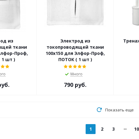
од из
Электрод из
Трена
ящей ткани
токопроводящей ткани
Элфор-Проф,
100x150 для Элфор-Проф,
 1 шт )
ПОТОК ( 1 шт )
ого
Много
руб.
790 руб.
Показать еще
1
2
3
10