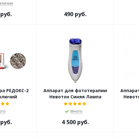
наличии
 руб.
490 руб.
ра РЕДОКС-2
Аппарат для фототерапии
Аппара
олючий
Невотон Синяя Лампа
Невот
ого
Много
 руб.
4 500 руб.