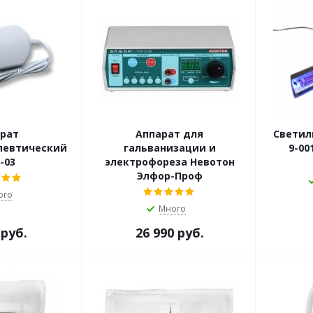
рат
Аппарат для
Светил
певтический
гальванизации и
9-00
-03
электрофореза Невотон
Элфор-Проф
ого
Много
 руб.
26 990 руб.