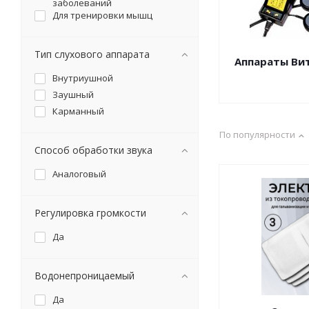
Sanitas
заболеваний
Для тренировки мышц
АААMED
Medisana
Pari
Тип слухового аппарата
Аппараты Ви
Основной элемент
Внутриушной
Prana
Заушный
DATAKAM
Карманный
Meridian
АО НПП "Полёт"
По популярности
Белвар
Способ обработки звука
ЗАО Медико-Экологический
Аналоговый
центр "ДЮНЫ"
Каскад-ФТО
Ляпко
Регулировка громкости
ПК "Лаборатория
Кузнецова"
Да
Самоздрав
JINGHAO
Водонепроницаемый
SHANTOU XINGMA INDUSTRY
CO Ltd.
ООО "Торг Лайнс"
Да