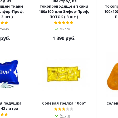
од из
Электрод из
ящей ткани
токопроводящей ткани
токоп
Элфор-Проф,
100x100 для Элфор-Проф,
100x10
 3 шт )
ПОТОК ( 3 шт )
П
точно
Много
 руб.
1 390 руб.
я подушка
Солевая грелка "Лор"
Солев
42 литра
Много