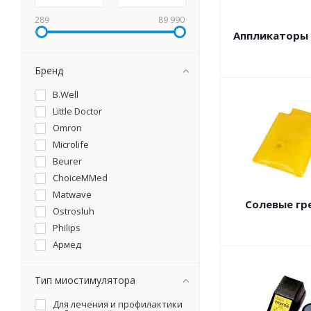
289
89 990
Аппликаторы
Бренд
B.Well
Little Doctor
Omron
Microlife
Beurer
ChoiceMMed
Matwave
Солевые гр
Ostrosluh
Philips
Армед
Невотон
Еламед
Тип миостимулятора
Redox
Для лечения и профилактики