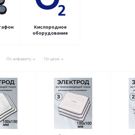
тафон
Кислородное
оборудование
По алфавиту
По цене