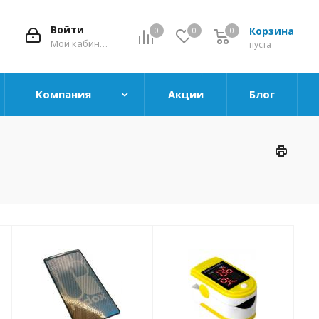
Войти
Корзина
0
0
0
0
Мой кабинет
пуста
Компания
Акции
Блог