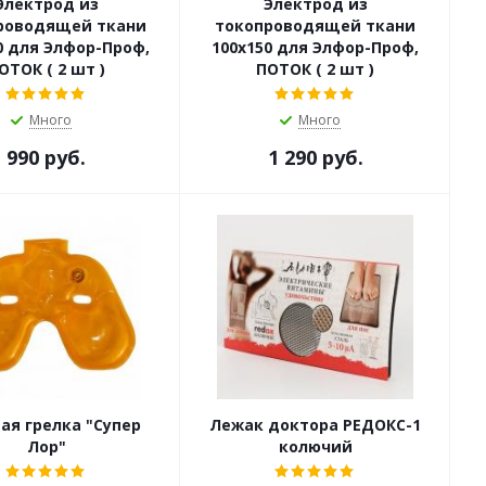
Электрод из
Электрод из
роводящей ткани
токопроводящей ткани
0 для Элфор-Проф,
100x150 для Элфор-Проф,
ОТОК ( 2 шт )
ПОТОК ( 2 шт )
Много
Много
990 руб.
1 290 руб.
ая грелка "Супер
Лежак доктора РЕДОКС-1
Лор"
колючий