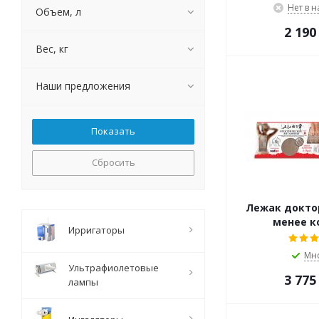
Нет в 
Объем, л
2 190
Вес, кг
Наши предложения
Сбросить
Лежак докто
менее к
Ирригаторы
Мн
Ультрафиолетовые
3 775
лампы