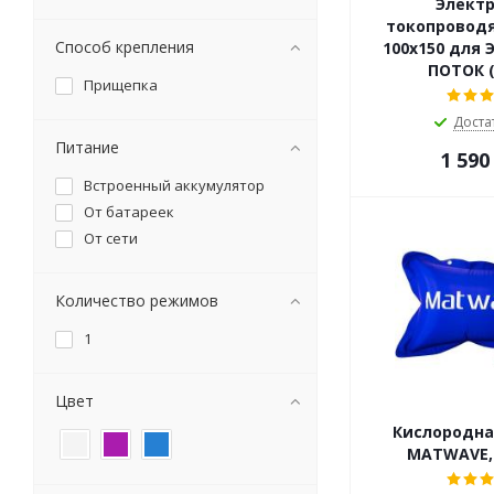
Электр
CONTEC
токопровод
Zinbest
Способ крепления
100x150 для 
АО ТрансВит
ПОТОК (
Прищепка
ООО Экотех
Доста
Питание
1 590
Встроенный аккумулятор
От батареек
От сети
Количество режимов
1
Цвет
Кислородна
MATWAVE, 