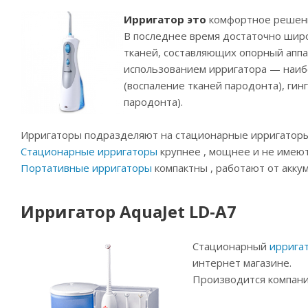
Ирригатор это
комфортное решение
В последнее время достаточно широ
тканей, составляющих опорный аппа
использованием ирригатора — наибо
(воспаление тканей пародонта), ги
пародонта).
Ирригаторы подразделяют на стационарные ирригаторы
Стационарные ирригаторы
крупнее , мощнее и не имеют
Портативные ирригаторы
компактны , работают от акку
Ирригатор AquaJet LD-A7
Стационарный
ирригат
интернет магазине.
Производится компанией 