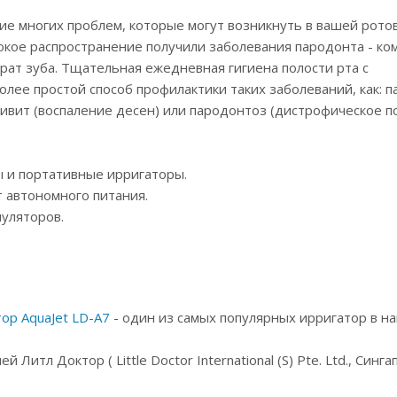
 многих проблем, которые могут возникнуть в вашей ротов
кое распространение получили заболевания пародонта - ко
рат зуба. Тщательная ежедневная гигиена полости рта с
лее простой способ профилактики таких заболеваний, как: 
нгивит (воспаление десен) или пародонтоз (дистрофическое 
 и портативные ирригаторы.
 автономного питания.
муляторов.
ор AquaJet LD-A7
- один из самых популярных ирригатор в н
Литл Доктор ( Little Doctor International (S) Pte. Ltd., Синга