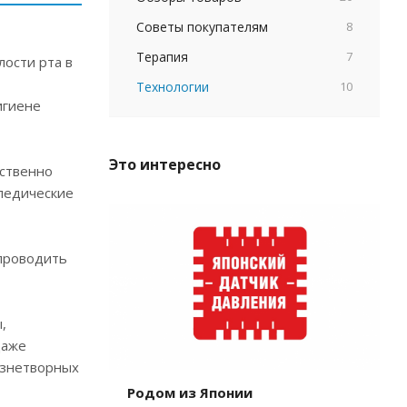
Советы покупателям
8
Терапия
7
ости рта в
Технологии
10
игиене
Это интересно
ественно
опедические
 проводить
,
даже
езнетворных
Родом из Японии