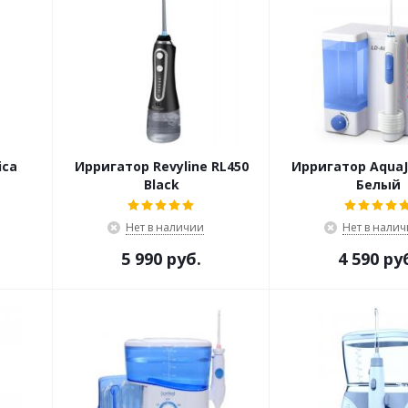
ica
Ирригатор Revyline RL450
Ирригатор AquaJ
Black
Белый
Нет в наличии
Нет в нали
5 990 руб.
4 590 ру