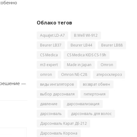
собенно
Облако тегов
AquaJet LD-A7
B.Well WI-912
Beurer LB37
Beurer LB44
Beurer LB88
CS Medica
CS Medica KIDS CS-19h
m3 expert
Made in Japan
Omron
omron
Omron NE-C28
атеросклероз
е решение —
виды ингаляторов
возврат обмен
выбор дарсонваля
гипертония
давление
дарсонвализация
дарсонваль
дарсонваль для волос
Дарсонваль Карат ДЕ-212
Дарсонваль Корона