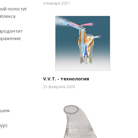
4 января 2021
ой полости!
мплекса
пародонтит
поражение
V.V.T. - технология
25 февраля 2020
ашем
пур)