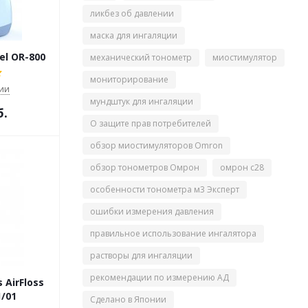
ликбез об давлении
маска для ингаляции
l OR-800
механический тонометр
миостимулятор
мониторирование
чии
мундштук для ингаляции
б.
О защите прав потребителей
обзор миостимуляторов Omron
обзор тонометров Омрон
омрон с28
особенности тонометра м3 Эксперт
ошибки измерения давления
правильное использование ингалятора
растворы для ингаляции
рекомендации по измерению АД
 AirFloss
1/01
Сделано в Японии