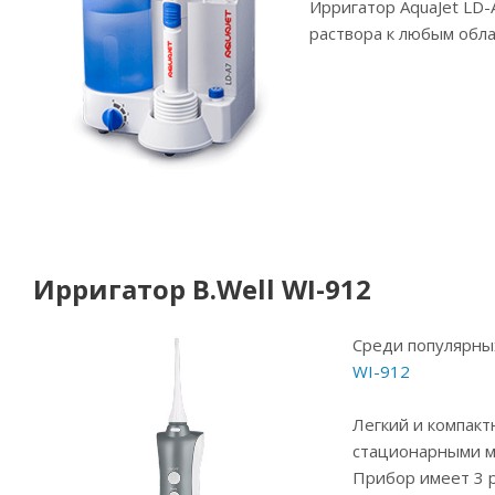
Ирригатор AquaJet LD
раствора к любым обла
Ирригатор B.Well WI-912
Среди популярны
WI-912
Легкий и компак
стационарными м
Прибор имеет 3 р