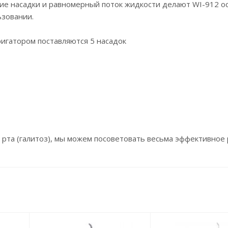
ие насадки и равномерный поток жидкости делают WI-912 о
ьзовании.
ригатором поставляются 5 насадок
зо рта (галитоз), мы можем посоветовать весьма эффективно