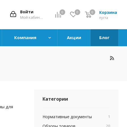
Войти
Корзина
0
0
0
0
Мой кабинет
пуста
Компания
Акции
Блог
Категории
мы для
Нормативные документы
1
Обзоры товаров
20