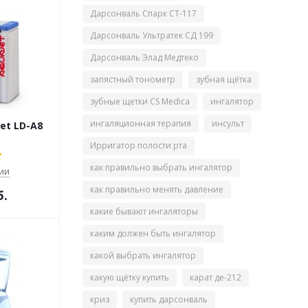
Дарсонваль Спарк СТ-117
Дарсонваль Ультратек СД 199
Дарсонваль Элад Медтеко
запястный тонометр
зубная щётка
зубные щетки CS Medica
ингалятор
ингаляционная терапия
инсульт
et LD-A8
Ирригатор полости рта
как правильно выбрать ингалятор
чии
как правильно менять давление
б.
какие бывают ингаляторы
каким должен быть ингалятор
какой выбрать ингалятор
какую щётку купить
карат де-212
криз
купить дарсонваль