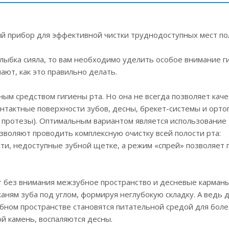
 прибор для эффективной чистки труднодоступных мест пол
улыбка сияла, то вам необходимо уделить особое внимание г
нают, как это правильно делать.
ным средством гигиены рта. Но она не всегда позволяет кач
нтактные поверхности зубов, десны, брекет-системы и орт
, протезы). Оптимальным вариантом является использование
озволяют проводить комплексную очистку всей полости рта:
ти, недоступные зубной щетке, а режим «спрей» позволяет
т без внимания межзубное пространство и десневые карманы
каням зуба под углом, формируя неглубокую складку. А ведь 
бном пространстве становятся питательной средой для бол
й камень, воспаляются десны.