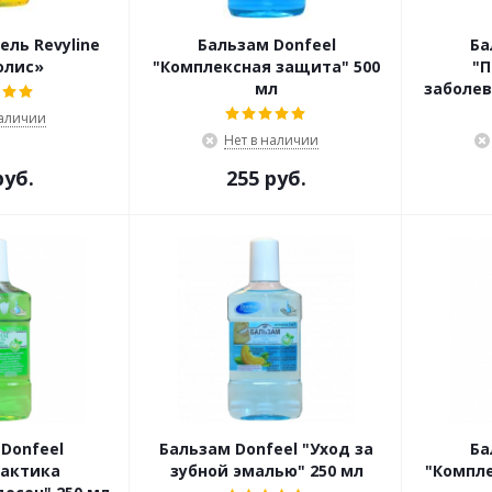
ль Revyline
Бальзам Donfeel
Ба
олис»
"Комплексная защита" 500
"
мл
заболев
наличии
Нет в наличии
руб.
255 руб.
Donfeel
Бальзам Donfeel "Уход за
Ба
актика
зубной эмалью" 250 мл
"Компле