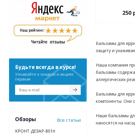
250 
Бальзамы для ирри
защиту и ухаживаю
Наша компания пр
Будьте всегда в курсе!
бальзамы содержа
Узнавайте о скидках и акциях
первым
аллергических реа
Бальзамы для ирр
компоненты. Они о
Наши бальзамы для
Обзоры
Все статьи
наносятся на наса
КРОНТ ДЕЗАР-801п