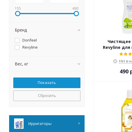
155
490
Бренд
Donfeel
Чистящее 
Revyline
Revyline для
Нет в 
Вес, кг
490 
Сбросить
Ирригаторы