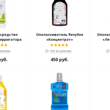
средство
Ополаскиватель Revyline
Ополас
 ирригатора
«Концентрат»
«Ле
наличии
Нет в наличии
руб.
450 руб.