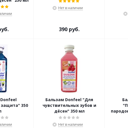
есен" 250 мл
Нет в наличии
наличии
руб.
390 руб.
Donfeel
Бальзам Donfeel "Для
Ба
 защита" 350
чувствительных зубов и
"
л
дёсен" 350 мл
пародон
наличии
Нет в наличии