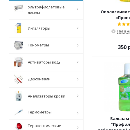
Ультрафиолетовые
Ополаскивате
лампы
«Проп
Ингаляторы
Нет в 
Тонометры
350 
Активаторы воды
Дарсонвали
Анализаторы крови
Термометры
Бальзам 
"Профил
Терапевтические