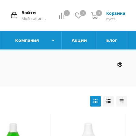
Войти
Корзина
0
0
0
0
Мой кабинет
пуста
Компания
Акции
Блог