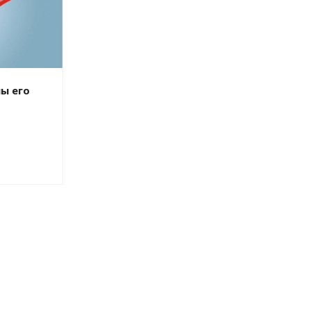
ы его