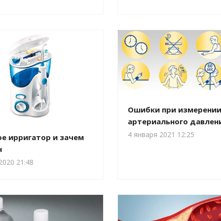
Ошибки при измерени
артериального давлен
4 января 2021 12:25
ое ирригатор и зачем
н
2020 21:48