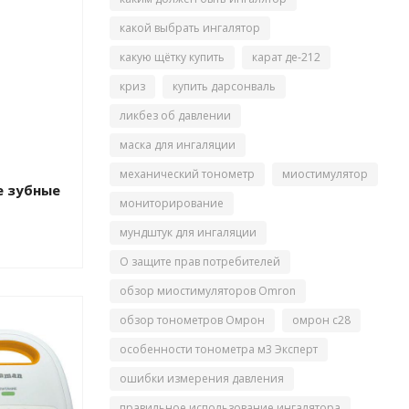
какой выбрать ингалятор
какую щётку купить
карат де-212
криз
купить дарсонваль
ликбез об давлении
маска для ингаляции
механический тонометр
миостимулятор
е зубные
мониторирование
мундштук для ингаляции
О защите прав потребителей
обзор миостимуляторов Omron
обзор тонометров Омрон
омрон с28
особенности тонометра м3 Эксперт
ошибки измерения давления
правильное использование ингалятора