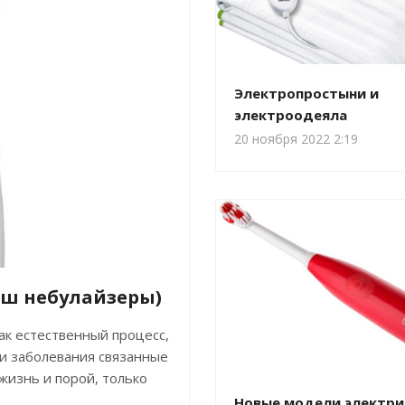
Электропростыни и
электроодеяла
20 ноября 2022 2:19
еш небулайзеры)
ак естественный процесс,
и заболевания связанные
жизнь и порой, только
Новые модели электри