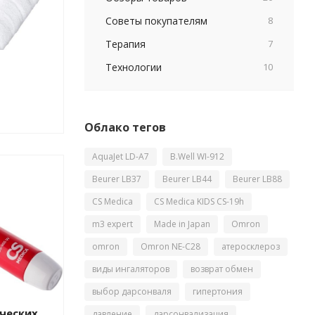
Советы покупателям
8
Терапия
7
Технологии
10
Облако тегов
AquaJet LD-A7
B.Well WI-912
Beurer LB37
Beurer LB44
Beurer LB88
CS Medica
CS Medica KIDS CS-19h
m3 expert
Made in Japan
Omron
omron
Omron NE-C28
атеросклероз
виды ингаляторов
возврат обмен
выбор дарсонваля
гипертония
ческих
давление
дарсонвализация