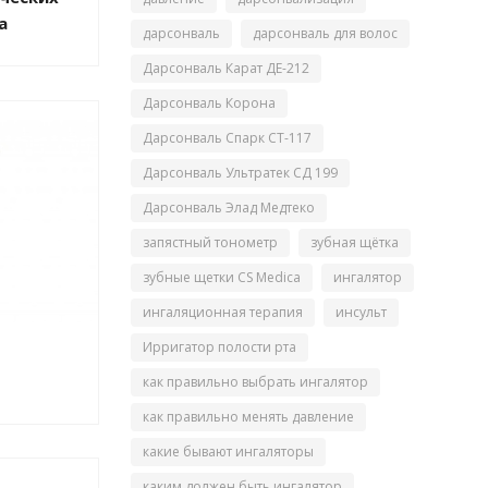
a
дарсонваль
дарсонваль для волос
Дарсонваль Карат ДЕ-212
Дарсонваль Корона
Дарсонваль Спарк СТ-117
Дарсонваль Ультратек СД 199
Дарсонваль Элад Медтеко
запястный тонометр
зубная щётка
зубные щетки CS Medica
ингалятор
ингаляционная терапия
инсульт
Ирригатор полости рта
как правильно выбрать ингалятор
как правильно менять давление
какие бывают ингаляторы
каким должен быть ингалятор