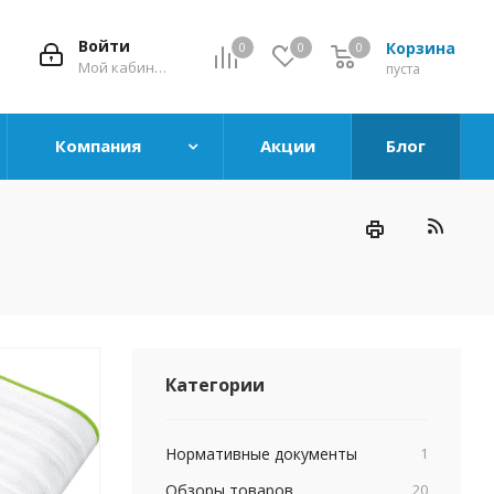
Войти
Корзина
0
0
0
0
Мой кабинет
пуста
Компания
Акции
Блог
Категории
Нормативные документы
1
Обзоры товаров
20