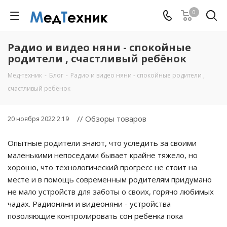
0
Радио и видео няни - спокойные
родители , счастливый ребёнок
Мед-техник
-
Блог
-
Радио и видео няни - спокойные родители ,
счастливый ребёнок
// Обзоры товаров
20 ноября 2022 2:19
Опытные родители знают, что уследить за своими
маленькими непоседами бывает крайне тяжело, но
хорошо, что технологический прогресс не стоит на
месте и в помощь современным родителям придумано
не мало устройств для заботы о своих, горячо любимых
чадах. Радионяни и видеоняни - устройства
позоляющие контролировать сон ребёнка пока