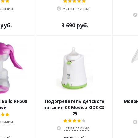
наличии
Нет в наличии
 руб.
3 690 руб.
Balio RH208
Подогреватель детского
Молок
ной
питания CS Medica KIDS CS-
25
наличии
Нет в наличии