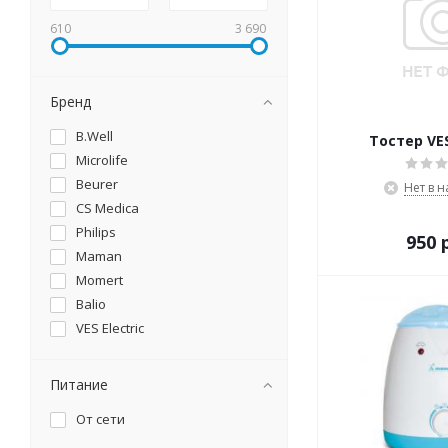
610
3 690
Бренд
B.Well
Тостер VE
Microlife
Beurer
Нет в 
CS Medica
Philips
950 
Maman
Momert
Balio
VES Electric
Питание
От сети