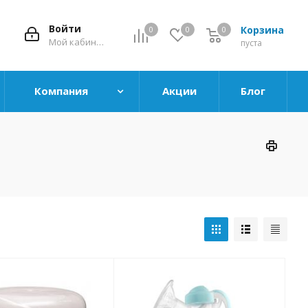
Войти
Корзина
0
0
0
0
Мой кабинет
пуста
Компания
Акции
Блог