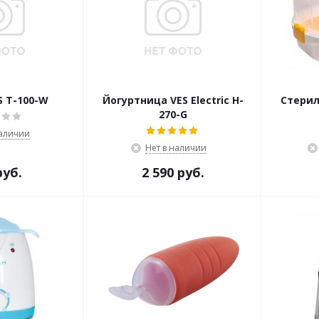
S T-100-W
Йогуртница VES Electric H-
Стерил
270-G
наличии
Нет в наличии
руб.
2 590 руб.