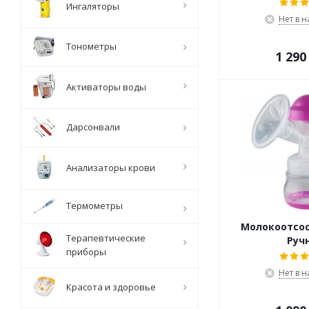
Ингаляторы
Нет в 
Тонометры
1 290
Активаторы воды
Дарсонвали
Анализаторы крови
Термометры
Молокоотсос 
Терапевтические
Руч
приборы
Нет в 
Красота и здоровье