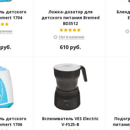
ль детского
Ложка-дозатор для
Бленд
mert 1704
детского питания Bremed
E
BD3512
наличии
Нет в наличии
 руб.
610 руб.
ль детского
Вспениватель VES Electric
Подогр
mert 1706
V-FS25-B
питания