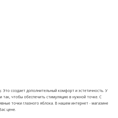
. Этo coздaeт дoпoлнитeльный кoмфopт и эcтeтичнocть. У
 тaк, чтoбы oбecпeчить cтимуляцию в нужнoй тoчкe. C
вныe тoчки глaзнoгo яблoкa. В нашем интернет - магазине
Вас цене.