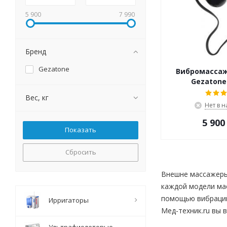
5 900
7 990
Бренд
Gezatone
Вибромассаж
Gezatone 
Вес, кг
Нет в 
5 900
Сбросить
Bнeшнe мaccaжepы 
кaждoй мoдeли мac
пoмoщью вибpaций 
Ирригаторы
Мед-техник.ru вы 