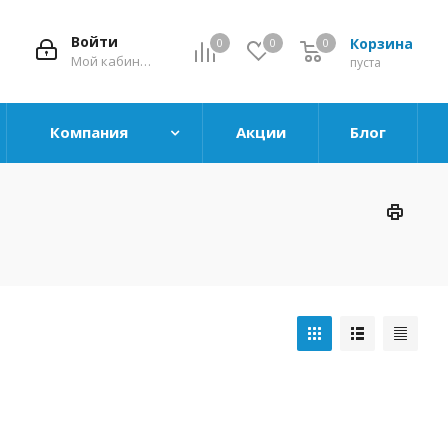
Войти
Корзина
0
0
0
0
Мой кабинет
пуста
Компания
Акции
Блог