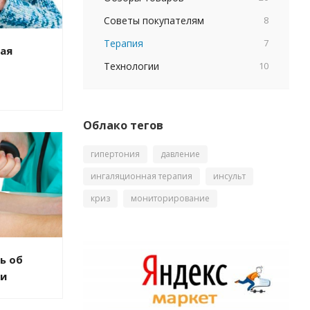
Советы покупателям
8
Терапия
7
ая
Технологии
10
Облако тегов
гипертония
давление
ингаляционная терапия
инсульт
криз
мониторирование
ь об
ии