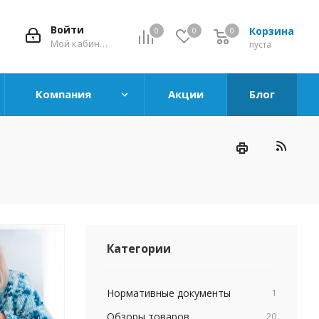
Войти
Корзина
0
0
0
0
Мой кабинет
пуста
Компания
Акции
Блог
Категории
Нормативные документы
1
Обзоры товаров
20