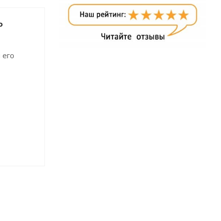
о
 его