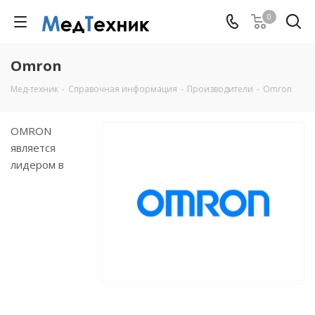
0
Omron
Мед-техник
-
Справочная информация
-
Производители
-
Omron
OMRON
является
лидером в