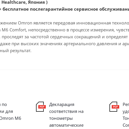
Healthcare, Япония )
т + бесплатное послегарантийное сервисное обслуживан
жением Omron является передовая инновационная технолог
 M6 Comfort, непосредственно в процессе измерения, чувс
, проследят за частотой сердечных сокращений и определя
 даже при высоких значениях артериального давления и ар
ный результат.
 по
Декларация
Ре
ии для
соответствия на
уд
 Omron M6
тонометры
То
автоматические
Co