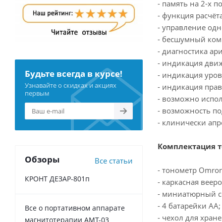
- память на 2-х 
- функция расчёт
- управление одн
- бесшумный ком
- диагностика ар
- индикация дви
Будьте всегда в курсе!
- индикация уро
Узнавайте о скидках и акциях
- индикация пра
первым
- возможно испол
- возможность по
- клинически ап
Комплектация т
Обзоры
Все статьи
- тонометр Omron
КРОНТ ДЕЗАР-801п
- каркасная веер
- миниатюрный с
- 4 батарейки АА;
Все о портативном аппарате
- чехол для хран
магнитотерапии АМТ-03