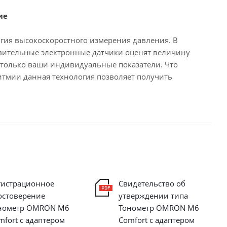
ие
ия высокоскоростного измерения давления. В
твительные электронные датчики оценят величину
т только ваши индивидуальные показатели. Что
итмии данная технология позволяет получить
гистрационное
Свидетельство об
остоверение
утверждении типа
нометр OMRON M6
Тонометр OMRON M6
mfort с адаптером
Comfort с адаптером