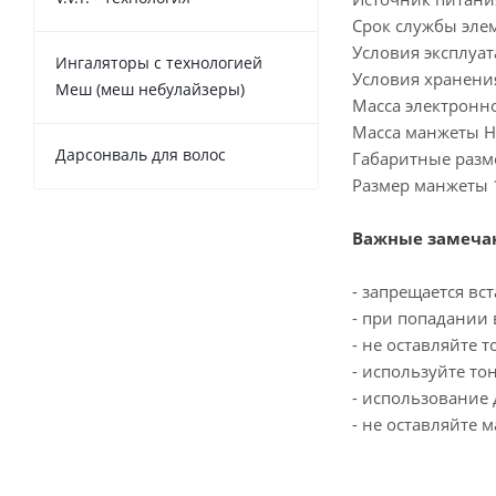
Срок службы эле
Условия эксплуа
Ингаляторы с технологией
Условия хранения
Меш (меш небулайзеры)
Масса электронно
Масса манжеты Не
Дарсонваль для волос
Габаритные разм
Размер манжеты 
Важные замечан
- запрещается вс
- при попадании 
- не оставляйте 
- используйте то
- использование 
- не оставляйте 