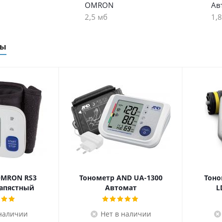
OMRON
Ав
2,5 мб
1,
ры
OMRON RS3
Тонометр AND UA-1300
Тоно
апястный
Автомат
L
 наличии
Нет в наличии