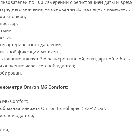
пользователей по 100 измерений с регистрацией даты и врем
а среднего значения на основании 3х последних измерений
ой кнопкой;
прессор;
итмии;
жения;
вня артериального давления;
вильной фиксации манжеты;
ьзование манжет 3-х размеров (малой, стандартной и боль
дключение через сетевой адаптер;
робирован.
онометра Omron M6 Comfort:
 M6 Comfort;
ообразная манжета Omron Fan-Shaped ( 22-42 см );
етевой адаптер;
ения;