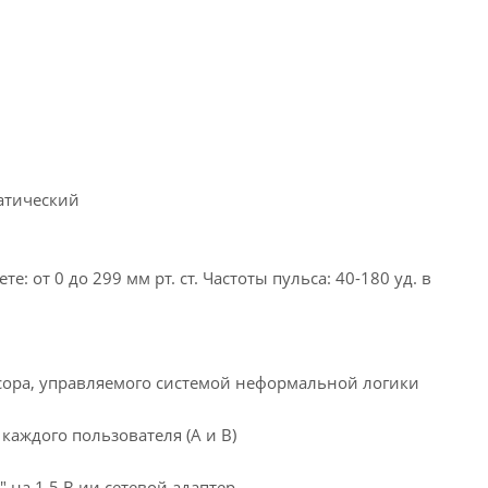
атический
от 0 до 299 мм рт. ст. Частоты пульса: 40-180 уд. в
сора, управляемого системой неформальной логики
каждого пользователя (А и В)
 на 1,5 В ии сетевой адаптер