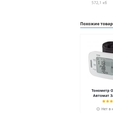
572,1 кб
Похожие това
Тонометр 
Автомат З
Нет в