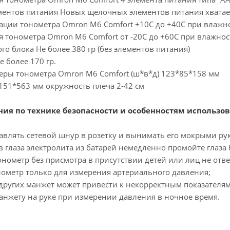
ментов питания Новых щелочных элементов питания хвата
тации тонометра Omron M6 Comfort +10С до +40С при влажн
 тонометра Omron M6 Comfort от -20С до +60С при влажнос
го блока Не более 380 гр (без элементов питания)
 более 170 гр.
еры тонометра Omron M6 Comfort (ш*в*д) 123*85*158 мм
151*563 мм окружность плеча 2-42 см
ия по технике безопасности и особенностям использов
тавлять сетевой шнур в розетку и вынимать его мокрыми ру
в глаза электролита из батарей немедленно промойте глаз
тонометр без присмотра в присутствии детей или лиц не отв
нометр только для измерения артериального давления;
других манжет может привести к некорректным показателям
манжету на руке при измерении давления в ночное время.