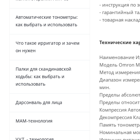
- инструкция по 
- гарантийный та
Автоматические тонометры:
- товарная накла
как выбрать и использовать
Технические ха
Что такое ирригатор и зачем
он нужен
Наименование Из
Модель Omron M
Палки для скандинавской
Метод измерения
ходьбы: как выбрать и
Диапазон измерен
использовать
мин.
Пределы абсолютн
Пределы относит
Дарсонваль для лица
Компрессия Авто
Декомпрессия Кл
MAM-технология
Память тонометра
Номинальная мощ
V.V.T. - технология
Источник питания