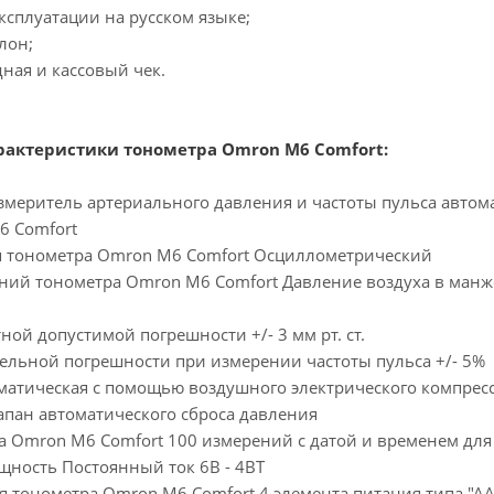
эксплуатации на русском языке;
лон;
дная и кассовый чек.
рактеристики тонометра Omron M6 Comfort:
меритель артериального давления и частоты пульса автом
6 Comfort
 тонометра Omron M6 Comfort Осциллометрический
ий тонометра Omron M6 Comfort Давление воздуха в манжете: 
ой допустимой погрешности +/- 3 мм рт. ст.
ельной погрешности при измерении частоты пульса +/- 5%
матическая с помощью воздушного электрического компрес
апан автоматического сброса давления
 Omron M6 Comfort 100 измерений с датой и временем для 
ность Постоянный ток 6В - 4ВТ
 тонометра Omron M6 Comfort 4 элемента питания типа "АА"