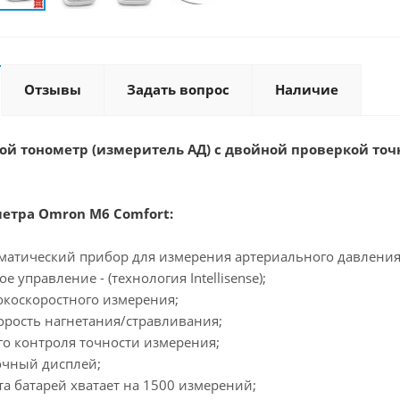
Отзывы
Задать вопрос
Наличие
ой тонометр (измеритель АД) с двойной проверкой точ
етра Omron M6 Comfort:
матический прибор для измерения артериального давления 
е управление - (технология Intellisense);
окоскоростного измерения;
орость нагнетания/стравливания;
го контроля точности измерения;
очный дисплей;
та батарей хватает на 1500 измерений;