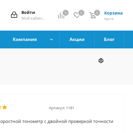
Войти
Корзина
0
0
0
0
Мой кабинет
пуста
Компания
Акции
Блог
Артикул:
1181
оростной тонометр с двойной проверкой точности