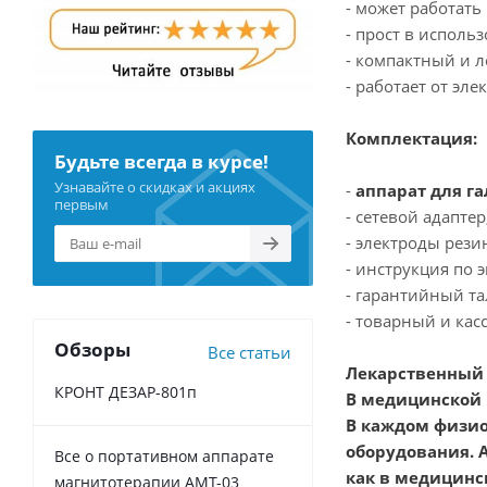
- может работать
- прост в исполь
- компактный и л
- работает от эл
Комплектация:
Будьте всегда в курсе!
Узнавайте о скидках и акциях
-
аппарат для г
первым
- сетевой адаптер
- электроды рези
- инструкция по 
- гарантийный та
- товарный и кас
Обзоры
Все статьи
Лекарственный 
КРОНТ ДЕЗАР-801п
В медицинской 
В каждом физио
оборудования.
Все о портативном аппарате
как в медицинс
магнитотерапии АМТ-03