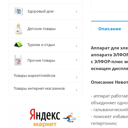
Здоровый дом
Описание
Детские товары
Туризм и отдых
Аппарат для эл
аппарата ЭЛФОР
Прочие товары
с ЭЛФОР-плюс м
оснащен диспле
Товары маркетплейсов
Описание Невот
Товары интернет-магазинов
- аппарат работа
объединяет одно
- гальванический
- поможет избави
гипертонии;