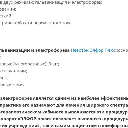
 в двух режимах: гальванизация и электрофорез;
зовании;
егкий;
ектрической сети переменного тока.
альванизации и электрофореза
Невотон Элфор Плюс
(осно
;
новые (многоразовые), 3 шт;
эксплуатации;
лон;
совый чеки.
электрофорез является одним из наиболее эффективн
практике его назначают для лечения широкого спектра
терапевтическом кабинете выполняются эти процедур
Аппарат «ЭЛФОР-плюс» позволяет выполнять процедуры
ких учреждениях, так и самим пациентом в комфортн