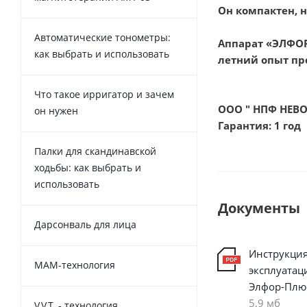
Он компактен, н
Автоматические тонометры:
Аппарат «ЭЛФОР
как выбрать и использовать
летний опыт пр
Что такое ирригатор и зачем
ООО " НПФ НЕВО
он нужен
Гарантия: 1 год
Палки для скандинавской
ходьбы: как выбрать и
использовать
Документы
Дарсонваль для лица
Инструкция
MAM-технология
эксплуатац
Элфор-Плю
5,9 мб
V.V.T. - технология