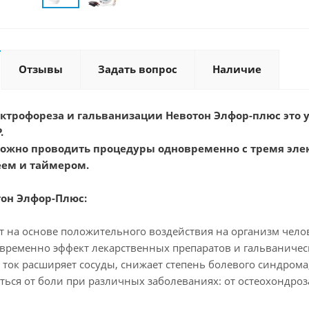
Отзывы
Задать вопрос
Наличие
ектрофореза и гальванизации Невотон Элфор-плюс это
.
ожно проводить процедуры одновременно с тремя элек
ем и таймером.
он Элфор-Плюс:
ет на основе положительного воздействия на организм чело
временно эффект лекарственных препаратов и гальваническ
 ток расширяет сосуды, снижает степень болевого синдрома
ться от боли при различных заболеваниях: от остеохондроза