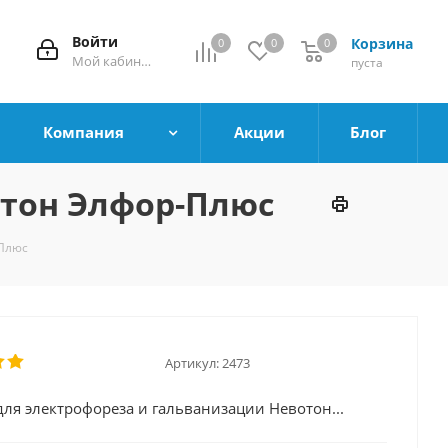
Войти
Корзина
0
0
0
0
Мой кабинет
пуста
Компания
Акции
Блог
отон Элфор-Плюс
-Плюс
Артикул:
2473
для электрофореза и гальванизации Невотон...