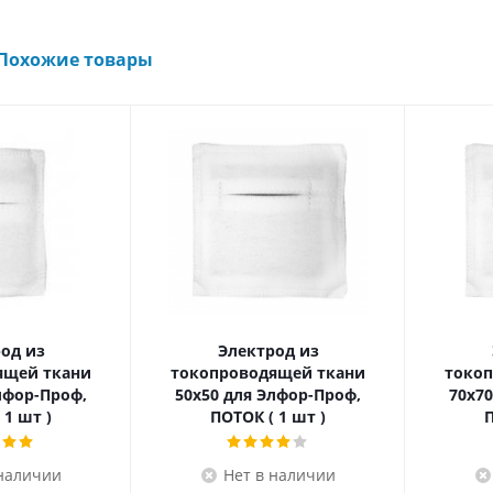
Похожие товары
од из
Электрод из
ящей ткани
токопроводящей ткани
токо
лфор-Проф,
50x50 для Элфор-Проф,
70x7
 1 шт )
ПОТОК ( 1 шт )
П
 наличии
Нет в наличии