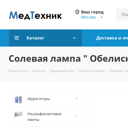
Ваш город
Москва
Каталог
Доставка и о
Солевая лампа " Обелиск
Мед-техник
-
Каталог
-
Здоровый дом
-
Солевые лампы
-
Солевая ла
Ирригаторы
Ультрафиолетовые
лампы