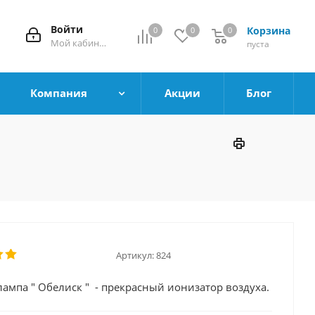
Войти
Корзина
0
0
0
0
Мой кабинет
пуста
Компания
Акции
Блог
Артикул:
824
лампа " Обелиск " - прекрасный ионизатор воздуха.