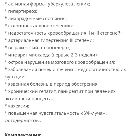
* активная форма туберкулеза легких;
* гипертиреоз;
* лихорадочные состояния;
* склонность к кровотечению;
* недостаточность кровообращения II и III степеней;
* артериальная гипертензия III степени;
* выраженный атеросклероз;
* инфаркт миокарда (первые 2-3 недели);
* острое нарушение мозгового кровообращения;
* заболевания почек и печени с недостаточностью их
функции;
* язвенная болезнь в период обострения;
* хронический гепатит, панкреатит при явлениях
активности процесса;
* кахексия;
* повышенная чувствительность к УФ-лучам,
фотодерматозы.
Комплектация: