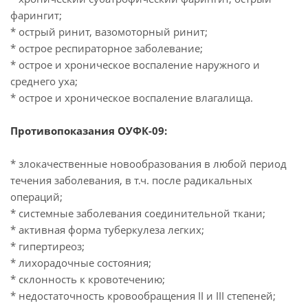
фарингит;
* оcтрый ринит, вазомоторный ринит;
* острое респираторное заболевание;
* острое и хроническое воспаление наружного и
среднего уха;
* острое и хроническое воспаление влагалища.
Противопоказания ОУФК-09:
* злокачественные новообразования в любой период
течения заболевания, в т.ч. после радикальных
операций;
* системные заболевания соединительной ткани;
* активная форма туберкулеза легких;
* гипертиреоз;
* лихорадочные состояния;
* склонность к кровотечению;
* недостаточность кровообращения II и III степеней;