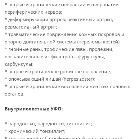
* острые и хронические невралгии и невропатии
периферических нервов;
* деформирующий артроз, реактивный артрит,
ревматоидный артрит;
* травматические повреждения кожных покровов и
опорно-двигательной системы (переломы костей);
* гнойные раны, трофические язвы, пролежни,
воспалительные инфильтраты, фурункулы,
карбункулы;
* острое и хроническое рожистое воспаление;
* опоясывающий лишай (hегреs zostег);
* острые и хронические воспаления женских половых
органов.
Внутриполостные УФО:
* пародонтит, пародонтоз, гингвинит;
* хронический тонзиллит;
* хронический субатрофический фарингит, острый