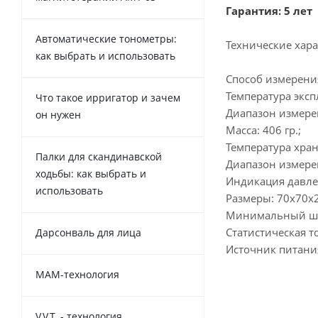
Гарантия: 5 лет
Автоматические тонометры:
Технические хара
как выбрать и использовать
Способ измерени
Температура эксп
Что такое ирригатор и зачем
Диапазон измерен
он нужен
Масса: 406 гр.;
Температура хран
Палки для скандинавской
Диапазон измерен
ходьбы: как выбрать и
Индикация давлени
использовать
Размеры: 70x70x
Минимальный шаг 
Статистическая точ
Дарсонваль для лица
Источник питания
MAM-технология
V.V.T. - технология