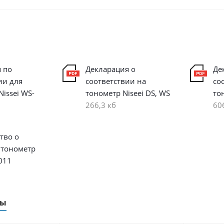
 по
Декларация о
Де
ии для
соответствии на
со
issei WS-
тонометр Niseei DS, WS
то
266,3 кб
60
тво о
 тонометр
011
ры