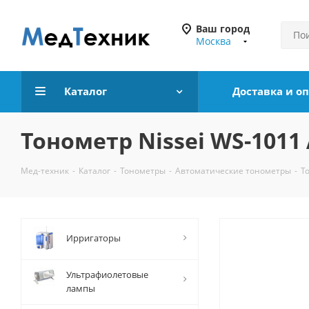
Ваш город
Москва
Каталог
Доставка и о
Тонометр Nissei WS-101
Мед-техник
-
Каталог
-
Тонометры
-
Автоматические тонометры
-
Т
Ирригаторы
Ультрафиолетовые
лампы