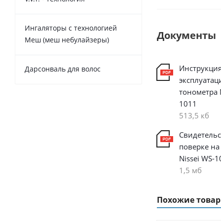
Ингаляторы с технологией
Документы
Меш (меш небулайзеры)
Инструкция
Дарсонваль для волос
эксплуатац
тонометра N
1011
513,5 кб
Свидетельс
поверке на
Nissei WS-1
1,5 мб
Похожие това