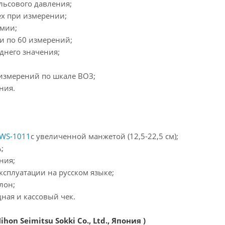
льсового давления;
ех при измерении;
тмии;
ти по 60 измерений;
днего значения;
 измерений по шкале ВОЗ;
ния.
 WS-1011
с увеличенной манжетой (12,5-22,5 см);
;
ния;
эксплуатации на русском языке;
лон;
дная и кассовый чек.
ihon Seimitsu Sokki Co., Ltd., Япония )