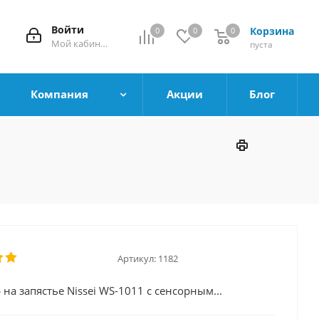
Войти
Корзина
0
0
0
0
Мой кабинет
пуста
Компания
Акции
Блог
Артикул:
1182
на запястье Nissei WS-1011 с сенсорным...