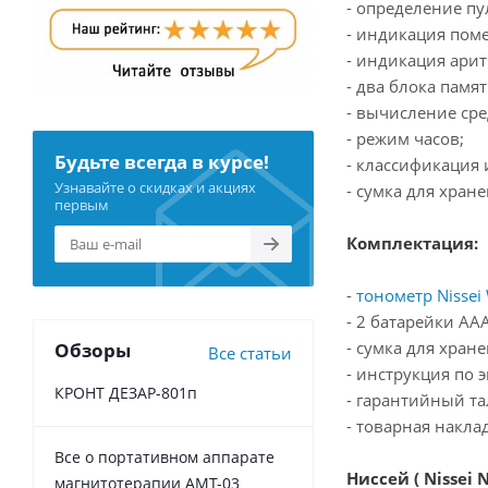
- определение пу
- индикация пом
- индикация ари
- два блока памя
- вычисление сре
- режим часов;
Будьте всегда в курсе!
- классификация
Узнавайте о скидках и акциях
- сумка для хране
первым
Комплектация:
-
тонометр Nissei
- 2 батарейки ААА
- сумка для хране
Обзоры
Все статьи
- инструкция по 
КРОНТ ДЕЗАР-801п
- гарантийный та
- товарная накла
Все о портативном аппарате
Ниссей ( Nissei N
магнитотерапии АМТ-03