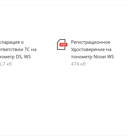
кларация о
Регистрационное
ответствии ТС на
Удостоверение на
нометр DS, WS
тонометр Nissei WS
6,7 кб
474 кб