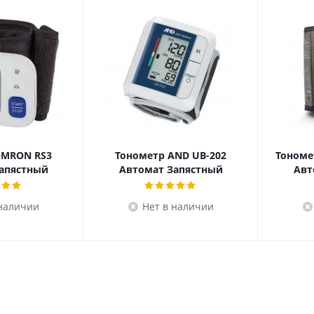
OMRON RS3
Тонометр AND UB-202
Тономет
апястный
Автомат Запястный
Авт
 наличии
Нет в наличии