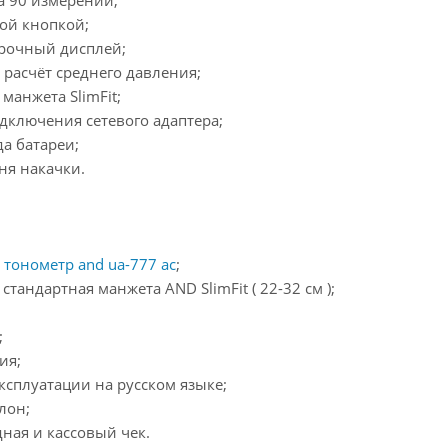
а 90 измерений;
ой кнопкой;
трочный дисплей;
 расчёт среднего давления;
манжета SlimFit;
дключения сетевого адаптера;
да батареи;
ня накачки.
тонометр and ua-777 ac
;
стандартная манжета AND SlimFit ( 22-32 см );
;
ия;
эксплуатации на русском языке;
лон;
дная и кассовый чек.