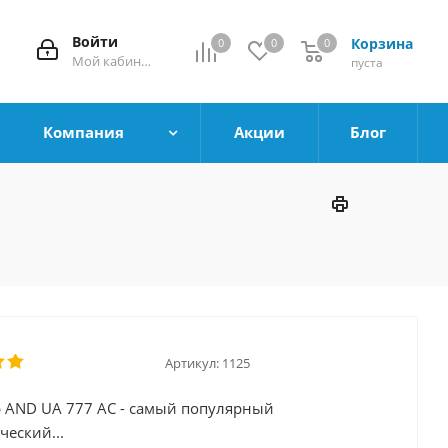
Войти
Корзина
0
0
0
0
Мой кабинет
пуста
Компания
Акции
Блог
Артикул:
1125
 AND UA 777 AC - самый популярный
ческий...