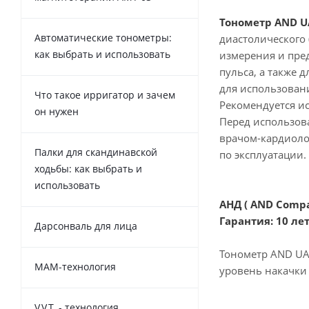
Тонометр
AND
U
Автоматические тонометры:
диастолического
как выбрать и использовать
измерения и пре
пульса, а также
для использован
Что такое ирригатор и зачем
Рекомендуется и
он нужен
Перед использов
врачом-кардиоло
Палки для скандинавской
по эксплуатации.
ходьбы: как выбрать и
использовать
АНД ( AND Compan
Гарантия: 10 ле
Дарсонваль для лица
Тонометр AND UA-
MAM-технология
уровень накачки 
V.V.T. - технология