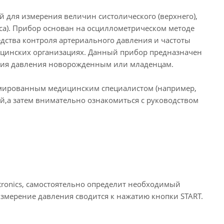
 для измерения величин систолического (верхнего),
са). Прибор основан на осциллометрическом методе
дства контроля артериального давления и частоты
ицинских организациях. Данный прибор предназначен
ния давления новорожденным или младенцам.
омированным медицинским специалистом (например,
й,а затем внимательно ознакомиться с руководством
itronics, самостоятельно определит необходимый
измерение давления сводится к нажатию кнопки START.