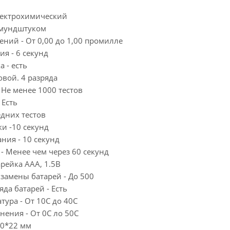
Электрохимический
С мундштуком
ений - От 0,00 до 1,00 промилле
ия - 6 секунд
 - есть
овой. 4 разряда
- Не менее 1000 тестов
 Есть
едних тестов
ки -10 секунд
ания - 10 секунд
 - Менее чем через 60 секунд
арейка ААА, 1.5В
 замены батарей - До 500
яда батарей - Есть
тура - От 10С до 40С
анения - От 0С ло 50С
40*22 мм