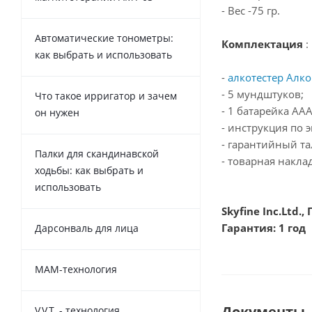
- Вес -75 гр.
Автоматические тонометры:
Комплектация
:
как выбрать и использовать
-
алкотестер Алк
- 5 мундштуков;
Что такое ирригатор и зачем
- 1 батарейка ААА
он нужен
- инструкция по 
- гарантийный та
Палки для скандинавской
- товарная накла
ходьбы: как выбрать и
использовать
Skyfine Inc.Ltd.,
Гарантия: 1 год
Дарсонваль для лица
MAM-технология
Документы
V.V.T. - технология