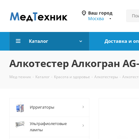
Ваш город
Москва
Каталог
Доставка и о
Алкотестер Алкогран AG
Мед-техник
-
Каталог
-
Красота и здоровье
-
Алкотестеры
-
Алкотест
Ирригаторы
Ультрафиолетовые
лампы