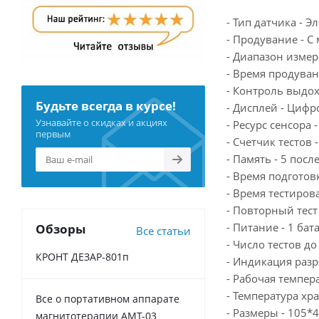
- Тип датчика - 
- Продувание - 
- Диапазон измер
- Время продуван
- Контроль выдоха
Будьте всегда в курсе!
- Дисплей - Цифр
Узнавайте о скидках и акциях
- Ресурс сенсора 
первым
- Счетчик тестов -
- Память - 5 посл
- Время подготов
- Время тестиров
- Повторный тест
- Питание - 1 бат
Обзоры
Все статьи
- Число тестов до
КРОНТ ДЕЗАР-801п
- Индикация разр
- Рабочая темпера
- Температура хр
Все о портативном аппарате
- Размеры - 105*
магнитотерапии АМТ-03