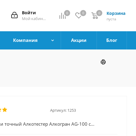
Войти
Корзина
0
0
0
0
Мой кабинет
пуста
Компания
Акции
Блог
Артикул:
1253
и точный Алкотестер Алкогран AG-100 с...