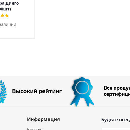
ра Динго
00шт)
 наличии
Информация
Будьте всег
Бренды