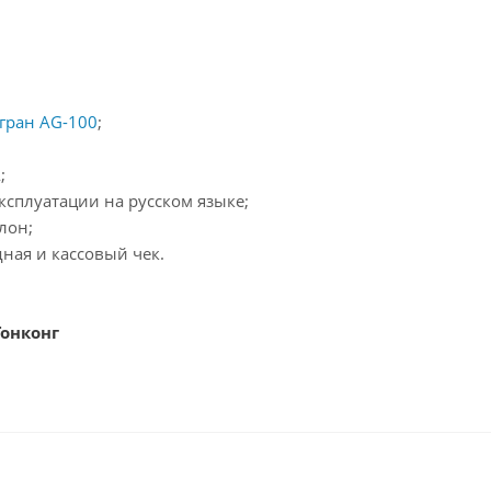
огран AG-100
;
;
эксплуатации на русском языке;
лон;
дная и кассовый чек.
 Гонконг