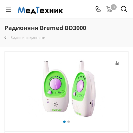
0
Радионяня Bremed BD3000
Видео и радионяни