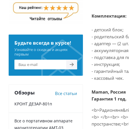
Комплектация:
- детский блок;
- родительский б
Будьте всегда в курсе!
- адаптер — (2 шт.
Узнавайте о скидках и акциях
- аккумуляторная
первым
- подставка для 
- инструкция;
- гарантийный та
- кассовый чек.
Maman, Россия
Обзоры
Все статьи
Гарантия 1 год.
КРОНТ ДЕЗАР-801п
<b>Радионяня&nb
<b> </b><br> <b
Все о портативном аппарате
пространстве;<br
магнитотерапии АМТ-03