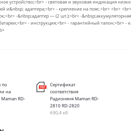
ное устройство;<br> - световая и звуковая индикация низко
ей и&nbsp; адаптера;<br> - крепление на пояс.<br> <br> <br
к;<br> -&nbsp;адаптер — (2 шт.);<br> -&nbsp;аккумуляторная
атареи;<br> - инструкция;<br> - гарантийный талон;<br> - 
/b>
 по
Cертификат
ии на
соответствия
 Maman RD-
Радионяня Maman RD-
2810 RD-2820
690,4 кб
ры