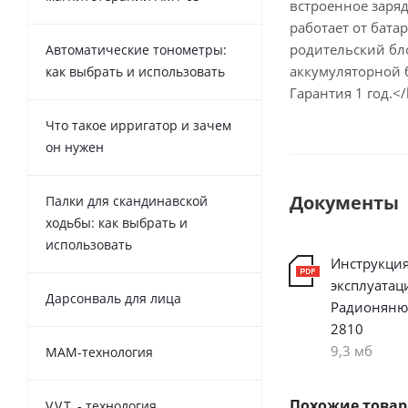
встроенное заряд
работает от батар
родительский бло
Автоматические тонометры:
аккумуляторной б
как выбрать и использовать
Гарантия 1 год.<
Что такое ирригатор и зачем
он нужен
Документы
Палки для скандинавской
ходьбы: как выбрать и
использовать
Инструкция
эксплуатац
Дарсонваль для лица
Радионяню
2810
9,3 мб
MAM-технология
Похожие това
V.V.T. - технология