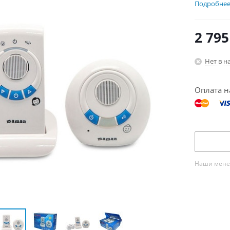
Подробне
2 795
Нет в н
Оплата н
Наши менед