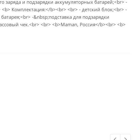
го заряда и подзарядки аккумуляторных батарей;<br> -
> <b> Комплектация:</b><br> <br> - детский блок;<br> -
 батарея;<br> -&nbsp;подставка для подзарядки
кассовый чек.<br> <br> <b>Maman, Россия</b><br> <b>