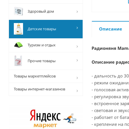
Здоровый дом
Описание
Детские товары
Туризм и отдых
Радионяня Mama
Прочие товары
Описание ради
- дальность до 3
Товары маркетплейсов
- режим ожидани
Товары интернет-магазинов
- голосовая актив
- регулировка зву
- встроенное зар
- световая и зву
- работает от бат
- крепление на по