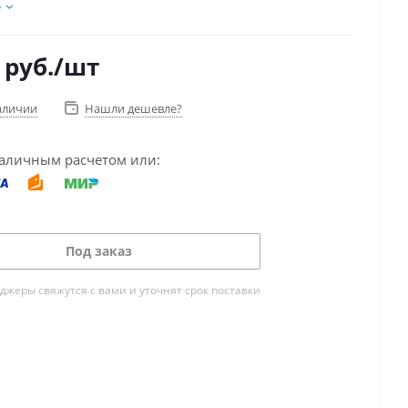
е
руб.
/шт
аличии
Нашли дешевле?
аличным расчетом или:
Под заказ
жеры свяжутся с вами и уточнят срок поставки