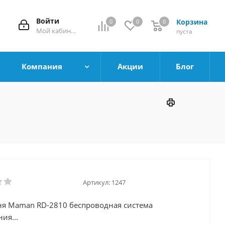
Войти
Корзина
0
0
0
0
Мой кабинет
пуста
Компания
Акции
Блог
Артикул:
1247
я Maman RD-2810 беспроводная система
ия...