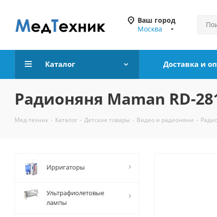
Ваш город
Москва
Каталог
Доставка и о
Радионяня Maman RD-28
Мед-техник
-
Каталог
-
Детские товары
-
Видео и радионяни
-
Ради
Ирригаторы
Ультрафиолетовые
лампы