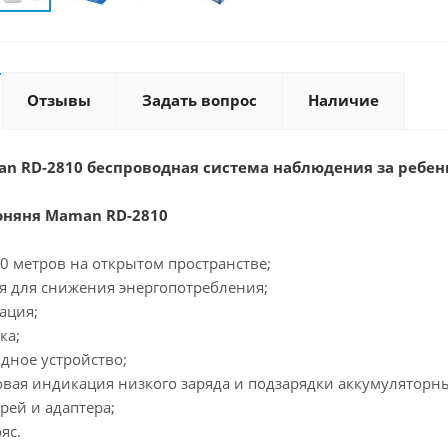
Отзывы
Задать вопрос
Наличие
n RD-2810 беспроводная система наблюдения за ребенк
оняня Maman RD-2810
00 метров на открытом пространстве;
я для снижения энергопотребления;
ация;
ка;
ядное устройство;
ковая индикация низкого заряда и подзарядки аккумуляторн
арей и адаптера;
яс.