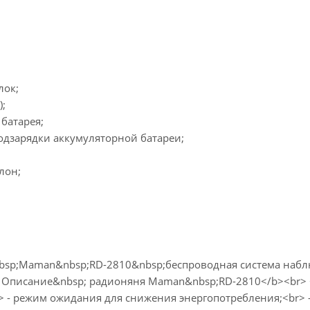
лок;
);
 батарея;
подзарядки аккумуляторной батареи;
лон;
sp;Maman&nbsp;RD-2810&nbsp;беспроводная система наблюд
> Описание&nbsp; радионяня Maman&nbsp;RD-2810</b><br> <
> - режим ожидания для снижения энергопотребления;<br> - 