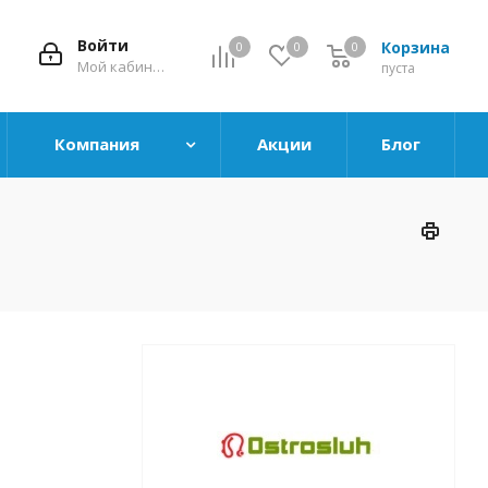
Войти
Корзина
0
0
0
0
Мой кабинет
пуста
Компания
Акции
Блог