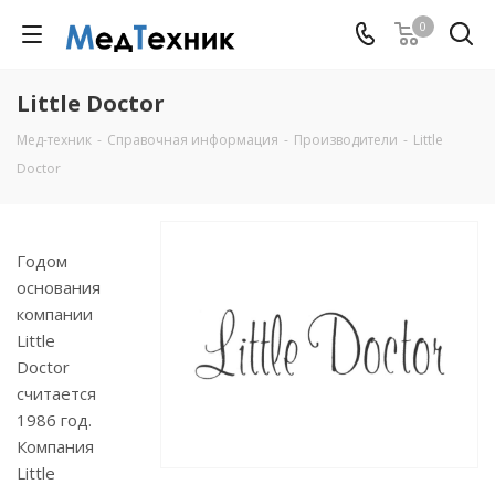
0
Little Doctor
Мед-техник
-
Справочная информация
-
Производители
-
Little
Doctor
Годом
основания
компании
Little
Doctor
считается
1986 год.
Компания
Little