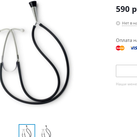
590
р
Нет в н
Оплата н
Наши менед