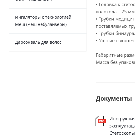
• Головка к стет
колокола – 25 мм
Ингаляторы с технологией
• Трубки медицин
Меш (меш небулайзеры)
поставляемых тру
• Трубки бинаурал
• Ушные наконечн
Дарсонваль для волос
Габаритные разме
Масса без упаковк
Документы
Инструкция
эксплуатац
Cтетоскопы 