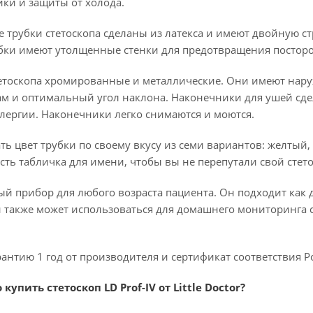
ки и защиты от холода.
трубки стетоскопа сделаны из латекса и имеют двойную стр
убки имеют утолщенные стенки для предотвращения постор
етоскопа хромированные и металлические. Они имеют нару
м и оптимальный угол наклона. Наконечники для ушей сдел
лергии. Наконечники легко снимаются и моются.
ь цвет трубки по своему вкусу из семи вариантов: желтый,
есть табличка для имени, чтобы вы не перепутали свой стет
й прибор для любого возраста пациента. Он подходит как д
н также может использоваться для домашнего мониторинга
антию 1 год от производителя и сертификат соответствия 
упить стетоскоп LD Prof-IV от Little Doctor?