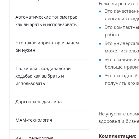
Если вы решите ку
Это качествен
Автоматические тонометры:
легких и сосу
как выбрать и использовать
Это компактны
работе.
Что такое ирригатор и зачем
Это универсал
он нужен
может использ
Это стильный 
больше нравит
Палки для скандинавской
Это выгодный 
ходьбы: как выбрать и
получить его 
использовать
Дарсонваль для лица
Не упустите возм
MAM-технология
здоровья и бизне
Комплектация:
V.V.T. - технология