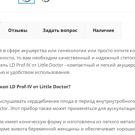
Отзывы
Задать вопрос
Наличие
е в сфере акушерства или гинекологии или просто хотите к
нности, то вам необходим качественный и надежный стетос
ль LD Prof-IV от Little Doctor - компактный и легкий акуше
ью и удобством использования.
оп LD Prof-IV от Little Doctor?
ыслушивать сердцебиение плода в период внутриутробного 
 Doctor. Этот прибор также может применяться для аускультац
па имеет коническую форму и изготовлена из легкого метал
форме живота беременной женщины и обеспечивает хороший 