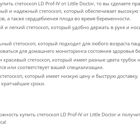
пить стетоскоп LD Prof-IV от Little Doctor, то вы сделаете 
ный и надежный стетоскоп, который обеспечивает высокую 
дов, а также сердцебиения плода во время беременности.
й и легкий стетоскоп, который удобно держать в руке и нос
ьный стетоскоп, который подходит для любого возраста пац
оваться для домашнего мониторинга состояния здоровья б
и красивый стетоскоп, который имеет разные цвета трубок 
ся или соответствует вашей специализации.
стетоскоп, который имеет низкую цену и быструю доставку. 
в кратчайшие сроки.
ожность купить стетоскоп LD Prof-IV от Little Doctor и пол
са!