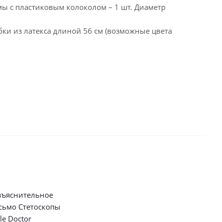
рмы с пластиковым колоколом – 1 шт. Диаметр
бки из латекса длиной 56 см (возможные цвета
зъяснительное
сьмо Стетоскопы
tle Doctor