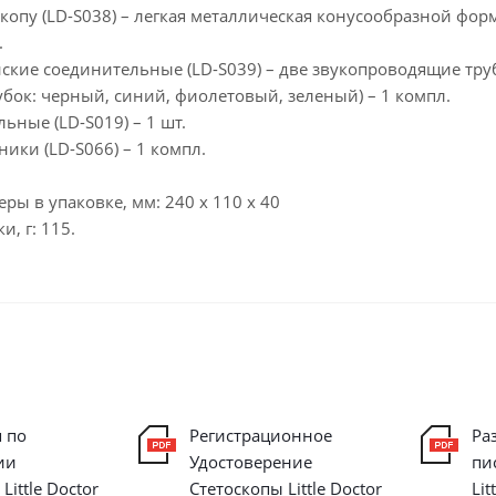
оскопу (LD-S038) – легкая металлическая конусообразной фо
.
ские соединительные (LD-S039) – две звукопроводящие тру
бок: черный, синий, фиолетовый, зеленый) – 1 компл.
ьные (LD-S019) – 1 шт.
ики (LD-S066) – 1 компл.
ры в упаковке, мм: 240 х 110 х 40
и, г: 115.
 по
Регистрационное
Ра
ии
Удостоверение
пи
Little Doctor
Стетоскопы Little Doctor
Lit