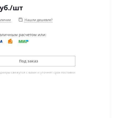
уб.
/шт
аличии
Нашли дешевле?
аличным расчетом или:
Под заказ
жеры свяжутся с вами и уточнят срок поставки