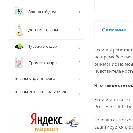
Здоровый дом
Описание
Детские товары
Туризм и отдых
Если вы работает
во время береме
Прочие товары
внимание на моде
чувствительност
Товары маркетплейсов
Что такое стетоск
Товары интернет-магазинов
Если вы хотите в
Prof-IV от Little
Головка стетоско
адаптируется к 