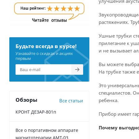
улучшения акусти
Звукопроводящие 
растяжениях. Тр
Ушные трубки ст
прилегание к уша
Будьте всегда в курсе!
и не вызывает ал
Узнавайте о скидках и акциях
первым
Вы можете выбрат
На трубке также 
Это универсальны
специалистов. О
Обзоры
ребенка.
Все статьи
КРОНТ ДЕЗАР-801п
Прибор имеет гар
Почему выгодно к
Все о портативном аппарате
магнитотерапии АМТ-03