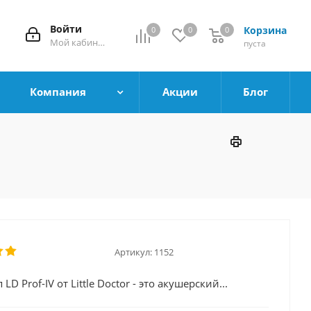
Войти
Корзина
0
0
0
0
Мой кабинет
пуста
Компания
Акции
Блог
Артикул:
1152
 LD Prof-IV от Little Doctor - это акушерский...