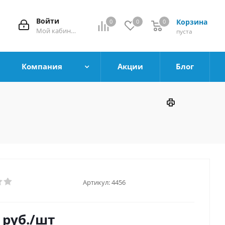
Войти
Корзина
0
0
0
0
Мой кабинет
пуста
Компания
Акции
Блог
Артикул:
4456
руб.
/шт