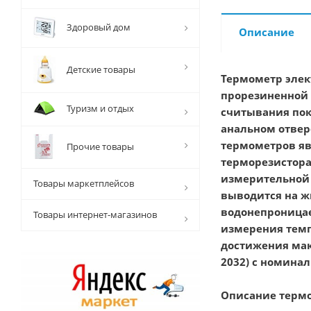
Здоровый дом
Описание
Детские товары
Термометр элек
прорезиненной 
Туризм и отдых
считывания пока
анальном отвер
термометров яв
Прочие товары
терморезистора
измерительной 
Товары маркетплейсов
выводится на ж
водонепроницае
Товары интернет-магазинов
измерения темп
достижения мак
2032) с номина
Описание термо