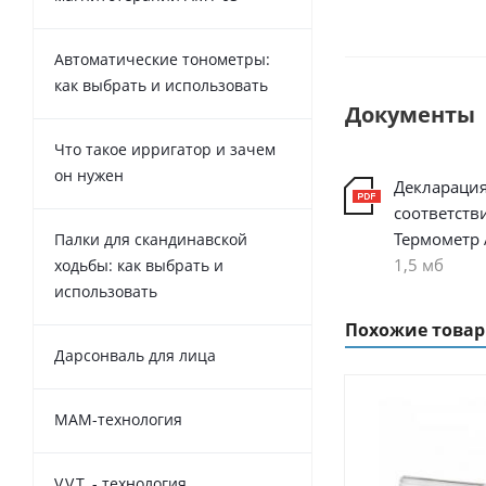
Автоматические тонометры:
как выбрать и использовать
Документы
Что такое ирригатор и зачем
он нужен
Декларация
соответств
Термометр
Палки для скандинавской
1,5 мб
ходьбы: как выбрать и
использовать
Похожие това
Дарсонваль для лица
MAM-технология
V.V.T. - технология