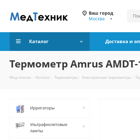
Ваш город
Москва
Каталог
Доставка и о
Термометр Amrus AMDT-
Мед-техник
-
Каталог
-
Термометры
-
Электронные термометры
-
Те
Ирригаторы
Ультрафиолетовые
лампы