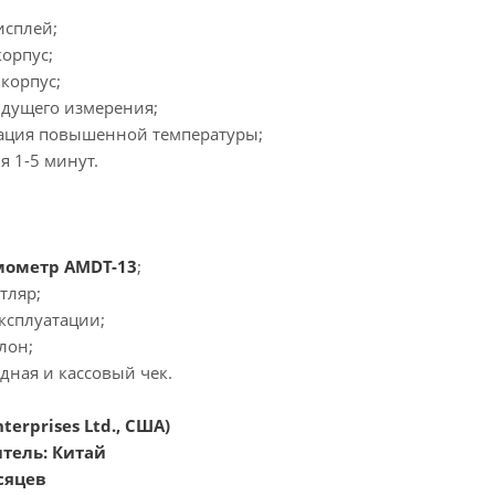
исплей;
орпус;
корпус;
ыдущего измерения;
кация повышенной температуры;
я 1-5 минут.
мометр AMDT-13
;
тляр;
эксплуатации;
лон;
дная и кассовый чек.
terprises Ltd., США)
итель: Китай
сяцев