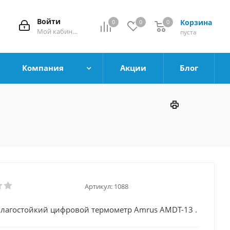
Войти
Корзина
0
0
0
0
Мой кабинет
пуста
Компания
Акции
Блог
Артикул:
1088
лагостойкий цифровой термометр Amrus AMDT-13 .