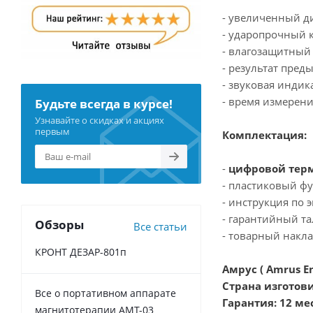
- увеличенный д
- ударопрочный к
- влагозащитный 
- результат пред
- звуковая инди
- время измерени
Будьте всегда в курсе!
Узнавайте о скидках и акциях
первым
Комплектация:
-
цифровой тер
- пластиковый фу
- инструкция по 
- гарантийный та
Обзоры
Все статьи
- товарный накла
КРОНТ ДЕЗАР-801п
Амрус ( Amrus En
Страна изготов
Все о портативном аппарате
Гарантия: 12 ме
магнитотерапии АМТ-03