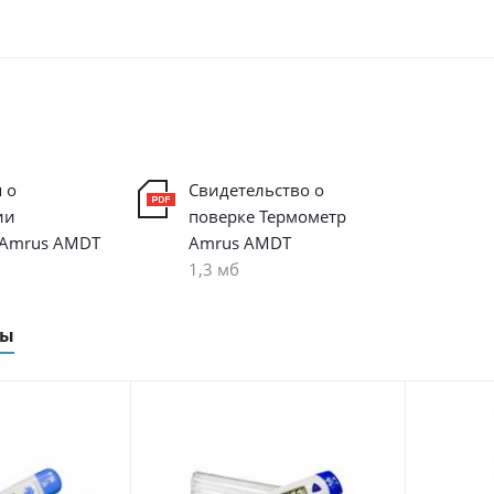
 о
Свидетельство о
ии
поверке Термометр
 Amrus AMDT
Amrus AMDT
1,3 мб
ры