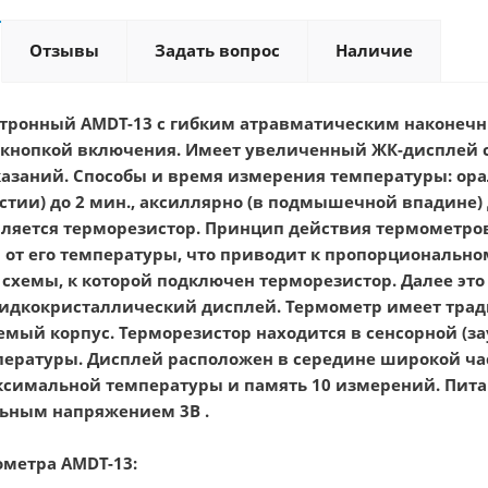
Отзывы
Задать вопрос
Наличие
тронный AMDT-13 с гибким атравматическим наконечн
кнопкой включения. Имеет увеличенный ЖК-дисплей с
заний. Способы и время измерения температуры: ораль
стии) до 2 мин., аксиллярно (в подмышечной впадине
ляется терморезистор. Принцип действия термометро
 от его температуры, что приводит к пропорциональ
схемы, к которой подключен терморезистор. Далее это
идкокристаллический дисплей. Термометр имеет трад
мый корпус. Терморезистор находится в сенсорной (з
ературы. Дисплей расположен в середине широкой ча
симальной температуры и память 10 измерений. Питан
льным напряжением 3В .
метра AMDT-13: