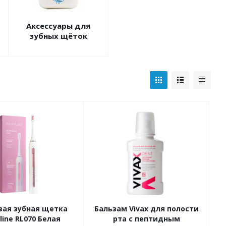
Аксессуары для
зубных щёток
вая зубная щетка
Бальзам Vivax для полости
line RL070 Белая
рта с пептидным