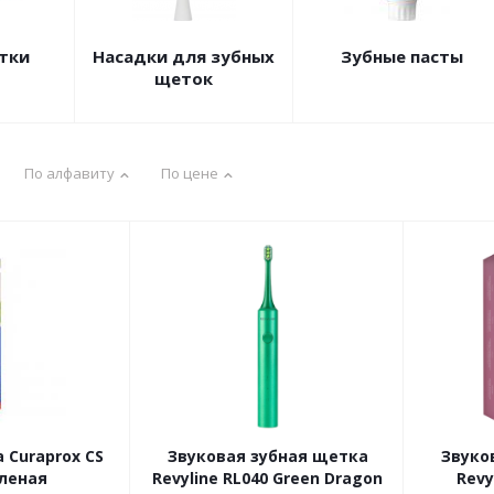
тки
Насадки для зубных
Зубные пасты
щеток
По алфавиту
По цене
 Curaprox CS
Звуковая зубная щетка
Звуко
еленая
Revyline RL040 Green Dragon
Revy