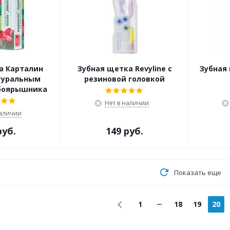
а Карталин
Зубная щетка Revyline с
Зубная 
туральным
резиновой головкой
боярышника
Нет в наличии
наличии
руб.
149 руб.
Показать еще
1
18
19
20