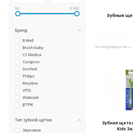
58
8 990
Зубные ще
Бренд
B.Well
По популярности
Brush-baby
CS Medica
Curaprox
Donfeel
Philips
Revyline
VITIS
Waterpik
JETPIK
Vivax
HAPICA
Тип зубной щётки
Зубная щетка
KENWELL
Kids З
Звуковая