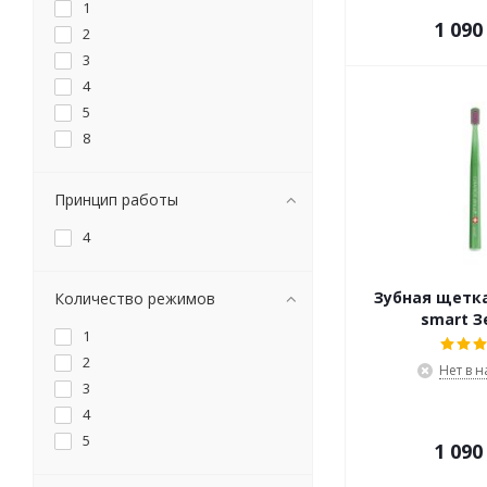
1
1 090
2
3
4
5
8
Принцип работы
4
Зубная щетка
Количество режимов
smart З
1
2
Нет в 
3
4
5
1 090