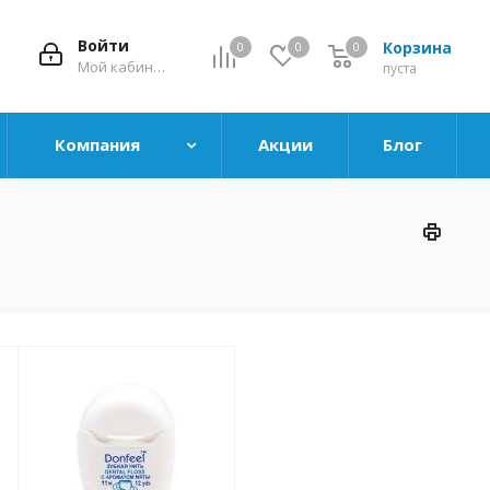
Войти
Корзина
0
0
0
0
Мой кабинет
пуста
Компания
Акции
Блог