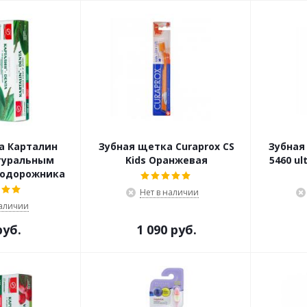
а Карталин
Зубная щетка Curaprox CS
Зубная
туральным
Kids Оранжевая
5460 ul
подорожника
Нет в наличии
наличии
руб.
1 090 руб.