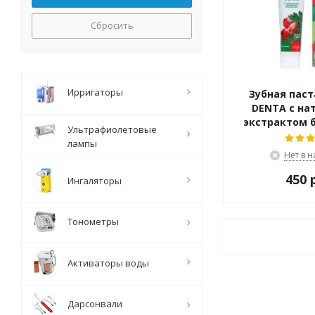
Сбросить
Ирригаторы
Зубная паст
DENTA с на
экстрактом 
Ультрафиолетовые
лампы
Нет в 
450 
Ингаляторы
Тонометры
Активаторы воды
Дарсонвали