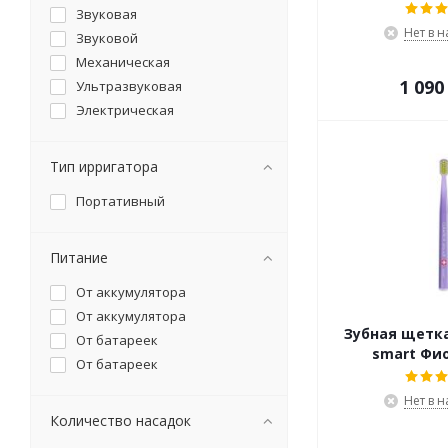
VES Electric
Звуковая
Астрофарма
Нет в 
Звуковой
Механическая
1 090
Ультразвуковая
Электрическая
Тип ирригатора
Портативный
Питание
От аккумулятора
От аккумулятора
Зубная щетка
От батареек
smart Фи
От батареек
Нет в 
Количество насадок