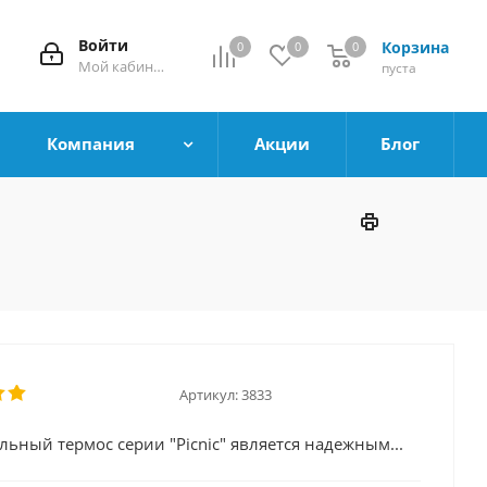
Войти
Корзина
0
0
0
0
Мой кабинет
пуста
Компания
Акции
Блог
Артикул:
3833
льный термос серии "Picnic" является надежным...