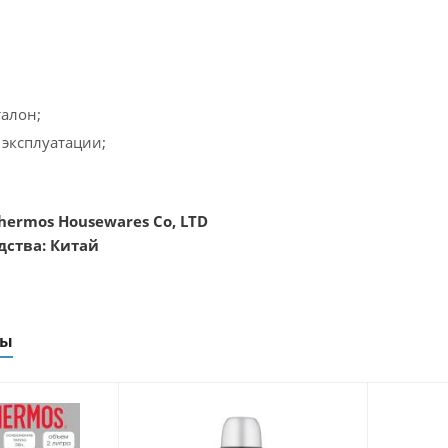
алон;
 эксплуатации;
hermos Housewares Co, LTD
дства: Китай
ры