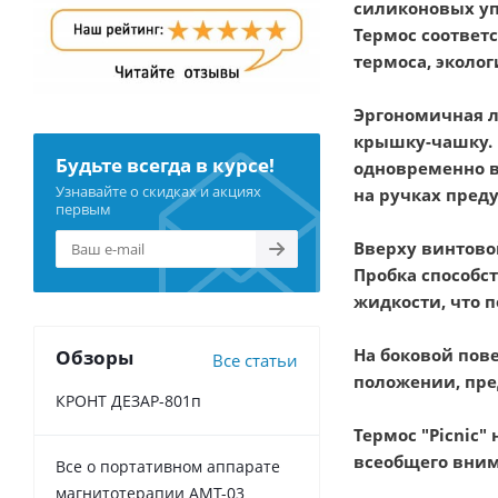
силиконовых уп
Термос соответ
термоса, эколо
Эргономичная л
крышку-чашку. 
Будьте всегда в курсе!
одновременно в
Узнавайте о скидках и акциях
на ручках пред
первым
Вверху винтово
Пробка способс
жидкости, что 
На боковой пов
Обзоры
Все статьи
положении, пре
КРОНТ ДЕЗАР-801п
Термос "Picnic
всеобщего вним
Все о портативном аппарате
магнитотерапии АМТ-03