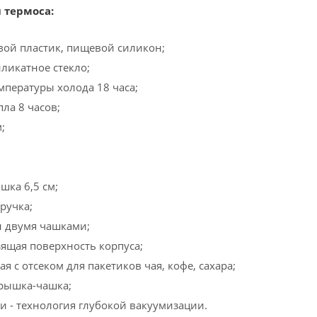
 термоса:
вой пластик, пищевой силикон;
иликатное стекло;
мпературы холода 18 часа;
ла 8 часов;
;
шка 6,5 см;
ручка;
н двумя чашками;
ящая поверхность корпуса;
я с отсеком для пакетиков чая, кофе, сахара;
рышка-чашка;
и - технология глубокой вакуумизации.