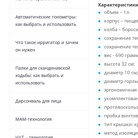
Характеристики
объем – 1л.
Автоматические тонометры:
корпус – пище
как выбрать и использовать
колба – борос
сохранение те
Что такое ирригатор и зачем
сохранение теп
он нужен
вес - 690 грамм
высота 32 см;
Палки для скандинавской
диаметр 10 см;
ходьбы: как выбрать и
диаметр горлы
использовать
эргономичная 
укомплектова
Дарсонваль для лица
противоскольз
пробка винтова
MAM-технология
тип крышки: к
метод изоляци
V.V.T. - технология