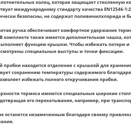
лотнительных колец, которая защищает стеклянную ко
ствует международному стандарту качества EN12546-1:
гически безопасны, не содержат поливинилхлорида и б
итая ручка обеспечивает комфортное удержание термос
В комплекте также имеется дополнительная чашка, кот
ыполняет функцию крышки. Чтобы избежать потери и 
усмотрены специальные выступы и точки фиксации.
й пробки находится отделение с крышкой для хранения 
твует сохранению температуры содержимого благодар
позволяет избежать полного откручивания пробки.
ерхности термоса имеются специальные широкие стопп
дотвращая его перекатывание, например, при транспо
" не останется незамеченным благодаря своему привлек
ания.