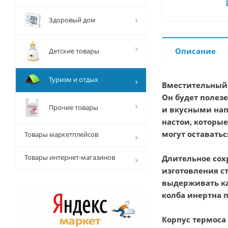
Здоровый дом
Описание
Детские товары
Туризм и отдых
Вместительный 
Он будет полезе
Прочие товары
и вкусными нап
настои, которы
могут оставать
Товары маркетплейсов
Товары интернет-магазинов
Длительное сох
изготовления ст
выдерживать ка
колба инертна п
Корпус термоса