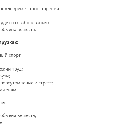
преждевременного старения;
;
судистых заболеваниях;
 обмена веществ.
грузках:
ный спорт;
ский труд;
рузи;
переутомление и стресс;
заменам.
е:
 обмена веществ;
е;