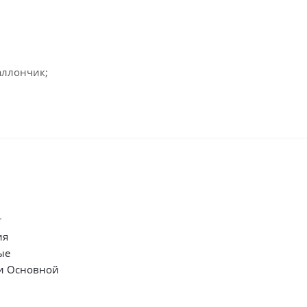
аллончик;
т
ия
ые
и Основной