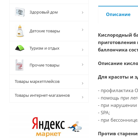
Здоровый дом
Описание
Детские товары
Кислородный ба
приготовления 
Туризм и отдых
баллончика
сос
Описание кисло
Прочие товары
Для красоты и з
Товары маркетплейсов
- профилактика 
Товары интернет-магазинов
- помощь при ле
- при нарушении
- SPA;
- при бессоннице
Против старени