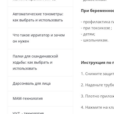
При беременнос
Автоматические тонометры:
как выбрать и использовать
- профилактика г
- при токсикозе ;
- детям;
Что такое ирригатор и зачем
- школьникам.
он нужен
Палки для скандинавской
Инструкция по
ходьбы: как выбрать и
использовать
1. Снимите защи
Дарсонваль для лица
2. Наденьте труб
3. Плотно прилож
MAM-технология
4. Нажмите на кл
V.V.T. - технология