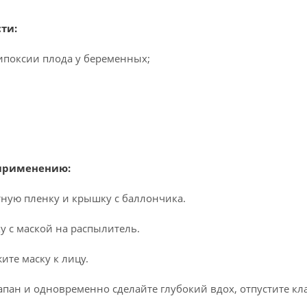
ти:
ипоксии плода у беременных;
 применению:
тную пленку и крышку с баллончика.
ку с маской на распылитель.
ите маску к лицу.
апан и одновременно сделайте глубокий вдох, отпустите кл