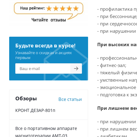
- профилактика 
- при бессоннице
- при сердечносо
- при нарушении
При высоких на
Будьте всегда в курсе!
Узнавайте о скидках и акциях
- профессиональ
первым
- фитнес-зал;
- тяжелый физиче
- умственные наг
- эмоциональное 
- подготовка к эк
Обзоры
Все статьи
При лишнем вес
КРОНТ ДЕЗАР-801п
- при нарушении
Все о портативном аппарате
- при лишнем вес
магнитотерапии АМТ-03
- диабетикам.