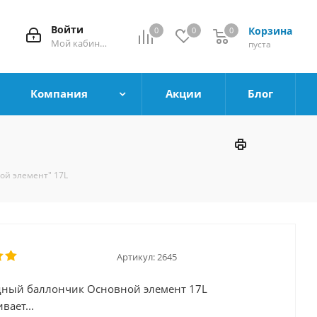
Войти
Корзина
0
0
0
0
Мой кабинет
пуста
Компания
Акции
Блог
ой элемент" 17L
Артикул:
2645
ный баллончик Основной элемент 17L
вает...