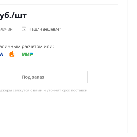
уб.
/шт
аличии
Нашли дешевле?
аличным расчетом или:
Под заказ
жеры свяжутся с вами и уточнят срок поставки