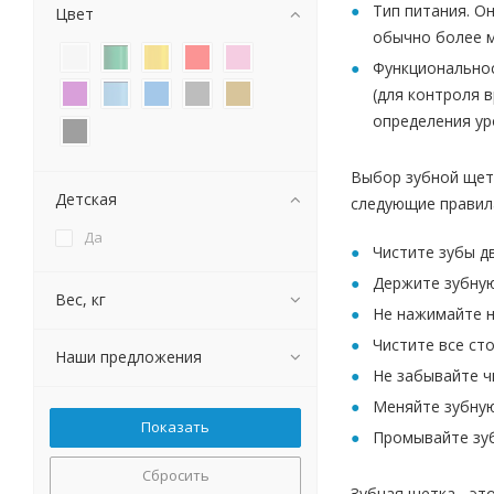
Тип питания. О
Цвет
обычно более м
Функциональнос
(для контроля 
определения ур
Выбор зубной щетк
Детская
следующие правил
Да
Чистите зубы дв
Держите зубную
Вес, кг
Не нажимайте н
Чистите все ст
Наши предложения
Не забывайте ч
Меняйте зубную
Промывайте зуб
Сбросить
Зубная щетка - эт