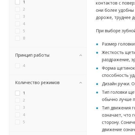
1
контактов с повер
2
они более удобны 
3
дороже, труднее д
4
При выборе зубной
5
8
Размер головки
Жесткость щети
Принцип работы
раздражение, э
4
Форма щетинок.
способность уд
Количество режимов
Дизайн ручки. 
Тип головки ще
1
обычно лучше п
2
3
Тип движения г
4
означает, что 
5
сторону. Сонич
движение означ