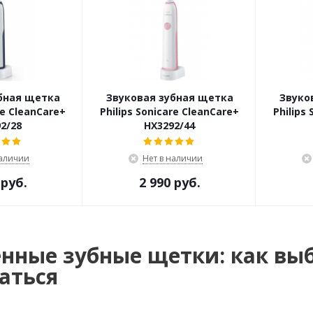
бная щетка
Звуковая зубная щетка
Звуко
re CleanCare+
Philips Sonicare CleanCare+
Philips
2/28
HX3292/44
наличии
Нет в наличии
 руб.
2 990 руб.
нные зубные щетки: как выб
аться