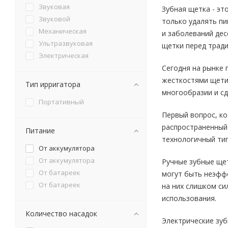
Звуковая
Зубная щетка - эт
Звуковой
только удалять пи
Механическая
и заболеваний дес
Ультразвуковая
щетки перед трад
Электрическая
Сегодня на рынке 
жесткостями щетин
Тип ирригатора
многообразии и с
Портативный
Первый вопрос, ко
распространенный 
Питание
технологичный тип
От аккумулятора
От аккумулятора
Ручные зубные щет
От батареек
могут быть неэффе
От батареек
на них слишком си
использования.
Количество насадок
Электрические зуб