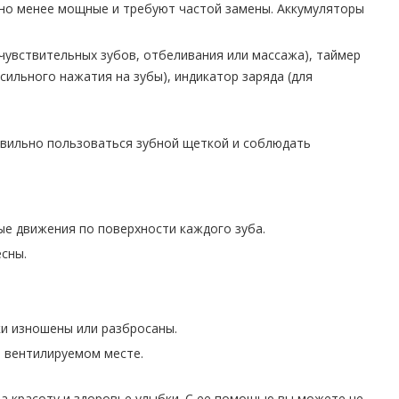
чно менее мощные и требуют частой замены. Аккумуляторы
чувствительных зубов, отбеливания или массажа), таймер
сильного нажатия на зубы), индикатор заряда (для
авильно пользоваться зубной щеткой и соблюдать
вые движения по поверхности каждого зуба.
сны.
ки изношены или разбросаны.
и вентилируемом месте.
за красоту и здоровье улыбки. С ее помощью вы можете не