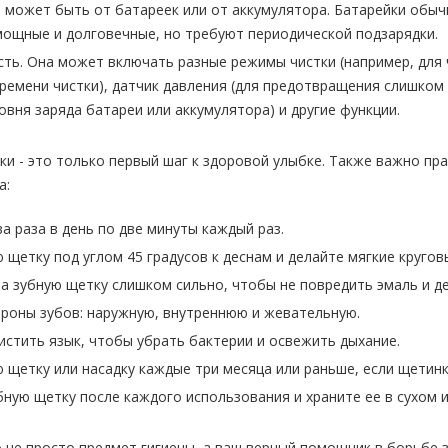
н может быть от батареек или от аккумулятора. Батарейки обы
ощные и долговечные, но требуют периодической подзарядки.
ть. Она может включать разные режимы чистки (например, для 
времени чистки), датчик давления (для предотвращения слишком 
овня заряда батареи или аккумулятора) и другие функции.
и - это только первый шаг к здоровой улыбке. Также важно пр
а:
а раза в день по две минуты каждый раз.
 щетку под углом 45 градусов к деснам и делайте мягкие круго
а зубную щетку слишком сильно, чтобы не повредить эмаль и де
ороны зубов: наружную, внутреннюю и жевательную.
истить язык, чтобы убрать бактерии и освежить дыхание.
 щетку или насадку каждые три месяца или раньше, если щетин
ную щетку после каждого использования и храните ее в сухом 
о не просто предмет гигиены, а ваш верный помощник в борьбе 