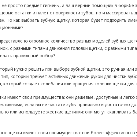
о не просто предмет гигиены, а ваш верный помощник в борьбе 
щевые остатки и налет с поверхности зубов, но и массировать 
ен. Но как выбрать зубную щетку, которая будет подходить им
иционными?
представлено огромное количество разных моделей зубных щето
ок, с разными типами движения головки щетки, с разными типа
делать правильный выбор?
торый нужно решить при выборе зубной щетки, это ручная или э
тип, который требует активных движений рукой для чистки зубо
, который создает колебания или вращения головки щетки для ч
ки имеют свои преимущества: они дешевые, доступные и легко 
ктивными, если вы не чистите зубы правильно и достаточно дол
льно или используете жесткие щетинки; они могут скапливать ба
ные щетки имеют свои преимущества: они более эффективны в у