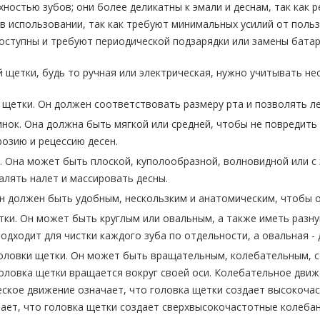
хностью зубов; они более деликатны к эмали и деснам, так как 
в использовании, так как требуют минимальных усилий от польз
оступны и требуют периодической подзарядки или замены батар
 щетки, будь то ручная или электрическая, нужно учитывать не
 щетки. Он должен соответствовать размеру рта и позволять ле
нок. Она должна быть мягкой или средней, чтобы не повредить 
розию и рецессию десен.
 Она может быть плоской, куполообразной, волновидной или с
алять налет и массировать десны.
Он должен быть удобным, нескользким и анатомическим, чтобы 
тки. Он может быть круглым или овальным, а также иметь разн
одходит для чистки каждого зуба по отдельности, а овальная - 
оловки щетки. Он может быть вращательным, колебательным, 
головка щетки вращается вокруг своей оси. Колебательное движ
еское движение означает, что головка щетки создает высокочас
ает, что головка щетки создает сверхвысокочастотные колебани