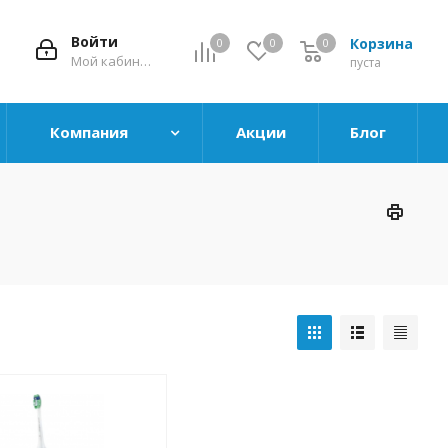
Войти
Корзина
0
0
0
0
Мой кабинет
пуста
Компания
Акции
Блог