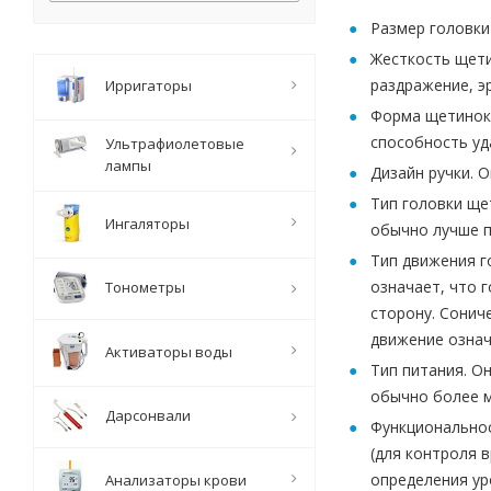
Размер головки
Жесткость щети
раздражение, э
Ирригаторы
Форма щетинок.
способность уд
Ультрафиолетовые
лампы
Дизайн ручки. 
Тип головки ще
Ингаляторы
обычно лучше п
Тип движения г
означает, что 
Тонометры
сторону. Сонич
движение означ
Активаторы воды
Тип питания. О
обычно более м
Дарсонвали
Функциональнос
(для контроля 
определения ур
Анализаторы крови