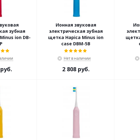
вуковая
Ионная звуковая
Ио
кая зубная
электрическая зубная
элект
Minus ion DB-
щетка Hapica Minus ion
щетка
P
case DBM-5B
наличии
Нет в наличии
 руб.
2 808 руб.