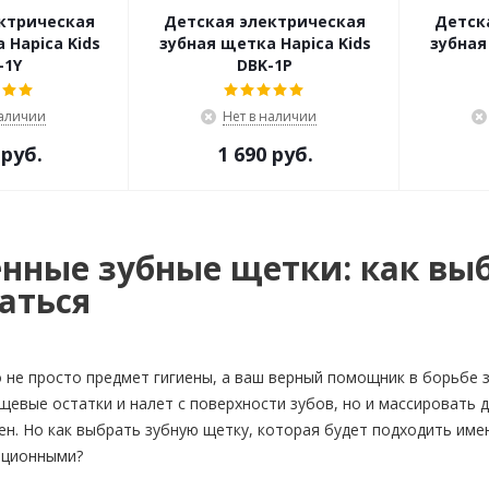
ктрическая
Детская электрическая
Детск
 Hapica Kids
зубная щетка Hapica Kids
зубная
-1Y
DBK-1P
наличии
Нет в наличии
 руб.
1 690 руб.
нные зубные щетки: как выб
аться
о не просто предмет гигиены, а ваш верный помощник в борьбе 
щевые остатки и налет с поверхности зубов, но и массировать 
ен. Но как выбрать зубную щетку, которая будет подходить им
иционными?