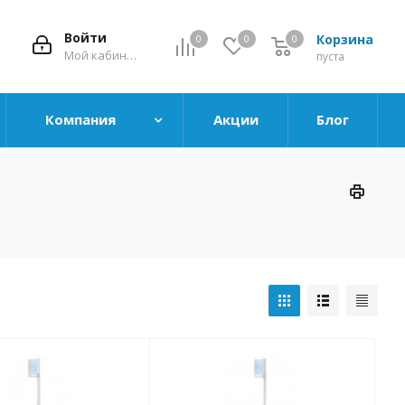
Войти
Корзина
0
0
0
0
Мой кабинет
пуста
Компания
Акции
Блог