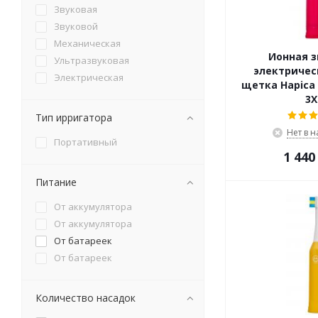
Звуковая
Звуковой
Механическая
Ионная з
Ультразвуковая
электричес
Электрическая
щетка Hapica 
3X
Тип ирригатора
Нет в 
Портативный
1 440
Питание
От аккумулятора
От аккумулятора
От батареек
От батареек
Количество насадок