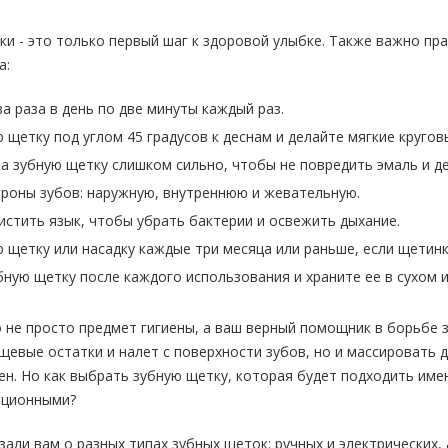
и - это только первый шаг к здоровой улыбке. Также важно пр
а:
а раза в день по две минуты каждый раз.
 щетку под углом 45 градусов к деснам и делайте мягкие круго
а зубную щетку слишком сильно, чтобы не повредить эмаль и де
ороны зубов: наружную, внутреннюю и жевательную.
истить язык, чтобы убрать бактерии и освежить дыхание.
 щетку или насадку каждые три месяца или раньше, если щетин
ную щетку после каждого использования и храните ее в сухом 
о не просто предмет гигиены, а ваш верный помощник в борьбе 
щевые остатки и налет с поверхности зубов, но и массировать 
ен. Но как выбрать зубную щетку, которая будет подходить им
иционными?
зали вам о разных типах зубных щеток: ручных и электрических,