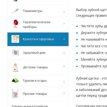
Выбор зубной щетк
Термометры
следующие правил
Терапевтические
Чистите зубы дв
приборы
Держите зубную
Красота и здоровье
Не нажимайте н
Чистите все ст
Здоровый дом
Не забывайте ч
Меняйте зубную
Промывайте зуб
Детские товары
Зубная щетка - эт
Туризм и отдых
только удалять пи
и заболеваний дес
Прочие товары
щетки перед трад
Сегодня мы расска
Товары маркетплейсов