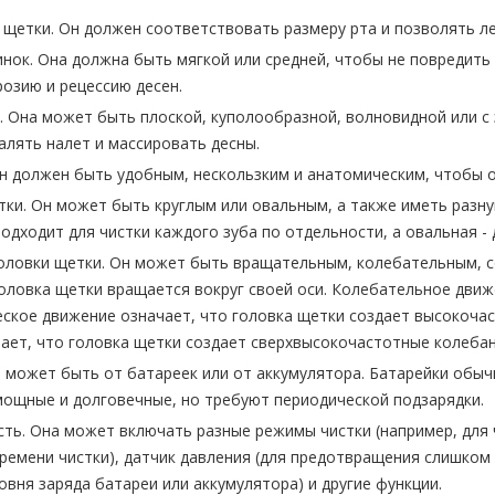
 щетки. Он должен соответствовать размеру рта и позволять ле
нок. Она должна быть мягкой или средней, чтобы не повредить 
розию и рецессию десен.
 Она может быть плоской, куполообразной, волновидной или с
алять налет и массировать десны.
Он должен быть удобным, нескользким и анатомическим, чтобы 
тки. Он может быть круглым или овальным, а также иметь разн
одходит для чистки каждого зуба по отдельности, а овальная - 
оловки щетки. Он может быть вращательным, колебательным, 
головка щетки вращается вокруг своей оси. Колебательное движ
еское движение означает, что головка щетки создает высокочас
ает, что головка щетки создает сверхвысокочастотные колебани
н может быть от батареек или от аккумулятора. Батарейки обы
ощные и долговечные, но требуют периодической подзарядки.
ть. Она может включать разные режимы чистки (например, для 
времени чистки), датчик давления (для предотвращения слишком 
овня заряда батареи или аккумулятора) и другие функции.