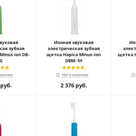
вуковая
Ионная звуковая
Ио
кая зубная
электрическая зубная
элект
Minus ion DB-
щетка Hapica Minus-ion
щетка H
G
DBM-1H
наличии
Нет в наличии
 руб.
2 376 руб.