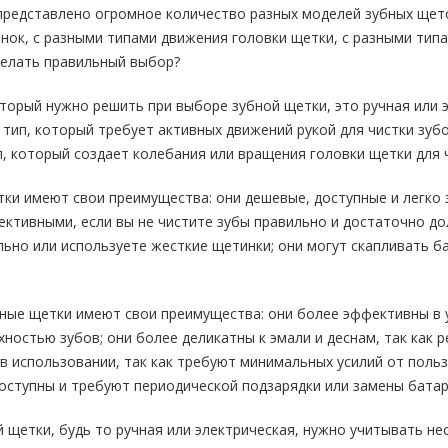
представлено огромное количество разных моделей зубных щето
ок, с разными типами движения головки щетки, с разными типа
делать правильный выбор?
торый нужно решить при выборе зубной щетки, это ручная или э
тип, который требует активных движений рукой для чистки зубо
, который создает колебания или вращения головки щетки для ч
ки имеют свои преимущества: они дешевые, доступные и легко 
ктивными, если вы не чистите зубы правильно и достаточно дол
льно или используете жесткие щетинки; они могут скапливать ба
ные щетки имеют свои преимущества: они более эффективны в у
хностью зубов; они более деликатны к эмали и деснам, так как 
в использовании, так как требуют минимальных усилий от польз
оступны и требуют периодической подзарядки или замены батар
 щетки, будь то ручная или электрическая, нужно учитывать не