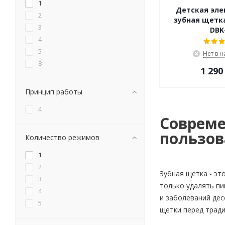
1
Детская эле
2
зубная щетка
3
DBK
4
5
Нет в 
8
1 290
Принцип работы
4
Совреме
пользов
Количество режимов
1
2
Зубная щетка - эт
3
только удалять пи
4
и заболеваний дес
5
щетки перед трад