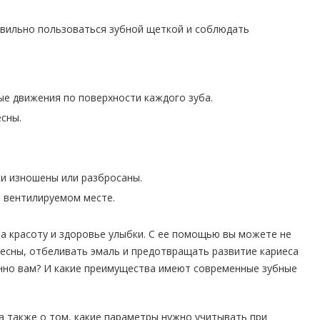
авильно пользоваться зубной щеткой и соблюдать
вые движения по поверхности каждого зуба.
сны.
ки изношены или разбросаны.
и вентилируемом месте.
за красоту и здоровье улыбки. С ее помощью вы можете не
десны, отбеливать эмаль и предотвращать развитие кариеса
енно вам? И какие преимущества имеют современные зубные
 а также о том, какие параметры нужно учитывать при