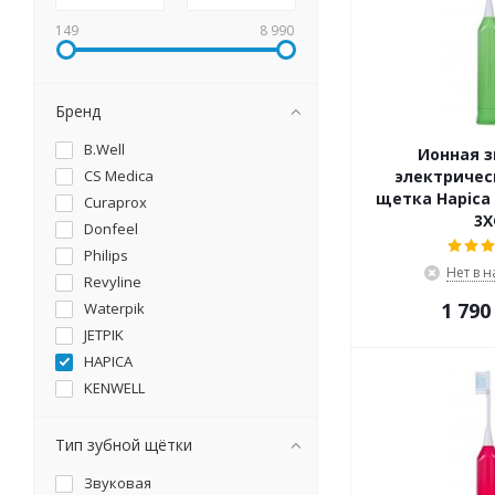
149
8 990
Бренд
B.Well
Ионная з
CS Medica
электричес
щетка Hapica 
Curaprox
3X
Donfeel
Philips
Нет в 
Revyline
1 790
Waterpik
JETPIK
HAPICA
KENWELL
VES Electric
Тип зубной щётки
Звуковая