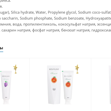
риеса.
я.
(sugar), Silica hydrate, Water, Propylene glycol, Sodium coco-sulf
saccharin, Sodium phosphate, Sodium benzoate, Hydroxyapatite 
кремния, вода, пропиленгликоль, кокосульфат натрия, эссен
 сахарин натрия, фосфат натрия, бензоат натрия, гидроксиап
ры