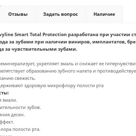
Отзывы
Задать вопрос
Наличие
vyline Smart Total Protection разработана при участии
ода за зубами при наличии виниров, имплантатов, бре
ода за чувствительными зубами.
еминерализует, укрепляет эмаль и снижает ее гиперчувстви
епятствует образованию зубного налета и противодействует
ханию свежесть.
ерживают здоровую микрофлору полости рта
сты:
 эмали.
ительности зубов.
яния десен.
ффект.
лора полости рта.