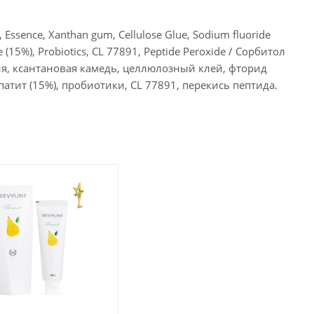
at, Essence, Xanthan gum, Cellulose Glue, Sodium fluoride
(15%), Probiotics, CL 77891, Peptide Peroxide / Сорбитол
ция, ксантановая камедь, целлюлозный клей, фторид
атит (15%), пробиотики, CL 77891, перекись пептида.