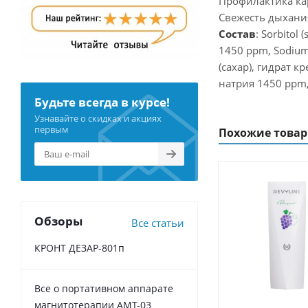
Профилактика ка
Свежесть дыхани
Состав
: Sorbitol 
1450 ppm, Sodium 
(сахар), гидрат 
натрия 1450 ppm,
Будьте всегда в курсе!
Узнавайте о скидках и акциях
первым
Похожие това
Обзоры
Все статьи
КРОНТ ДЕЗАР-801п
Все о портативном аппарате
магнитотерапии АМТ-03