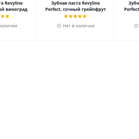
а Revyline
Зубная паста Revyline
Зубн
лый виноград
Perfect, сочный грейпфрут
Perfec
 наличии
Нет в наличии