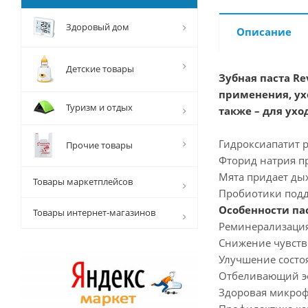
Здоровый дом
Описание
Детские товары
Зубная паста Re
применения, ух
Туризм и отдых
также – для ух
Гидроксиапатит р
Прочие товары
Фторид натрия пр
Мята придает ды
Товары маркетплейсов
Пробиотики подд
Особенности па
Товары интернет-магазинов
Реминерализация
Снижение чувств
Улучшение состо
Отбеливающий э
Здоровая микроф