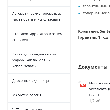
гарантийный т
товарная накл
Автоматические тонометры:
как выбрать и использовать
Компания: Sente
Что такое ирригатор и зачем
Гарантия: 1 год
он нужен
Палки для скандинавской
ходьбы: как выбрать и
Документы
использовать
Дарсонваль для лица
Инструкция
эксплуатац
Е-200
MAM-технология
1,7 мб
V.V.T. - технология