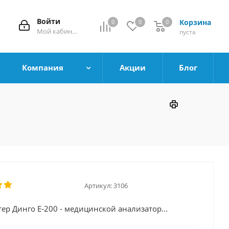
Войти
Корзина
0
0
0
0
Мой кабинет
пуста
Компания
Акции
Блог
Артикул:
3106
тер Динго Е-200 - медицинской анализатор...