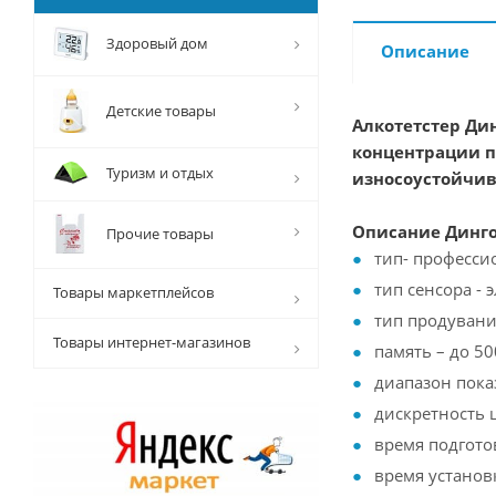
Здоровый дом
Описание
Детские товары
Алкотетстер Ди
концентрации п
Туризм и отдых
износоустойчиво
Описание Динго 
Прочие товары
тип- професси
тип сенсора -
Товары маркетплейсов
тип продувани
Товары интернет-магазинов
память – до 50
диапазон пока
дискретность 
время подгото
время установ