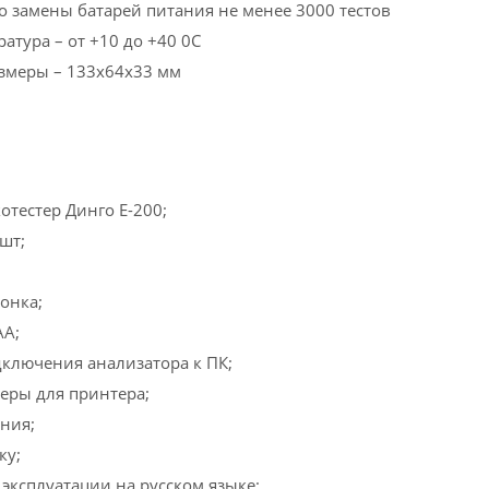
до замены батарей питания не менее 3000 тестов
атура – от +10 до +40 0С
змеры – 133х64х33 мм
отестер Динго Е-200;
шт;
онка;
АА;
дключения анализатора к ПК;
теры для принтера;
ения;
ку;
 эксплуатации на русском языке;