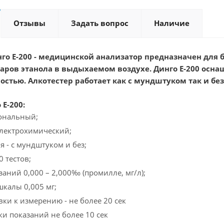
Отзывы
Задать вопрос
Наличие
нго Е-200 - медицинской анализатор предназначен для 
аров этанола в выдыхаемом воздухе. Динго Е-200 ос
стью. Алкотестер работает как с мундштуком так и без
Е-200:
ональный;
 электрохимический;
я - с мундштуком и без;
0 тестов;
заний 0,000 – 2,000‰ (промилле, мг/л);
шкалы 0,005 мг;
вки к измерению - не более 20 сек
ки показаний не более 10 сек