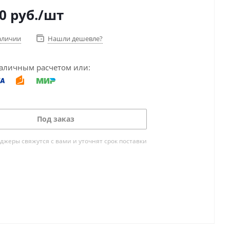
0
руб.
/шт
аличии
Нашли дешевле?
аличным расчетом или:
Под заказ
жеры свяжутся с вами и уточнят срок поставки