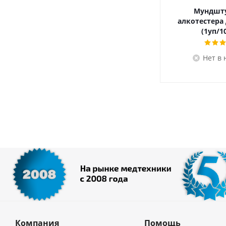
Мундшту
алкотестера 
(1уп/1
Нет в
Компания
Помощь