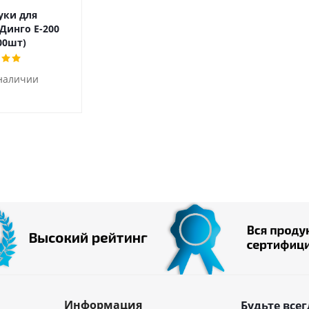
ки для
Динго Е-200
00шт)
 наличии
Информация
Будьте всег