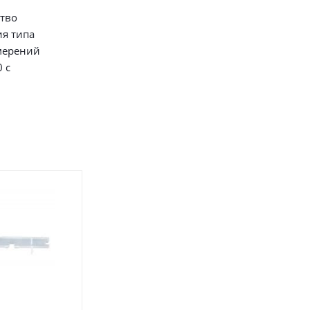
тво
я типа
мерений
 с