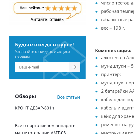
число тестов 
рабочая темпер
габаритные ра
вес – 198 г.
Будьте всегда в курсе!
Комплектация:
Узнавайте о скидках и акциях
первым
алкотестер Алк
мундштуки – 5
принтер;
мундштук -вор
2 батарейки А
Обзоры
Все статьи
кабель для по
кабель и адап
КРОНТ ДЕЗАР-801п
кейс для хран
ремешок на ру
Все о портативном аппарате
инструкция по
магнитотерапии АМТ-03