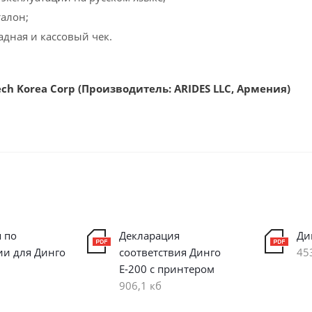
алон;
адная и кассовый чек.
ch Korea Corp (Производитель: ARIDES LLC, Армения)
 по
Декларация
Ди
ии для Динго
соответствия Динго
45
Е-200 с принтером
906,1 кб