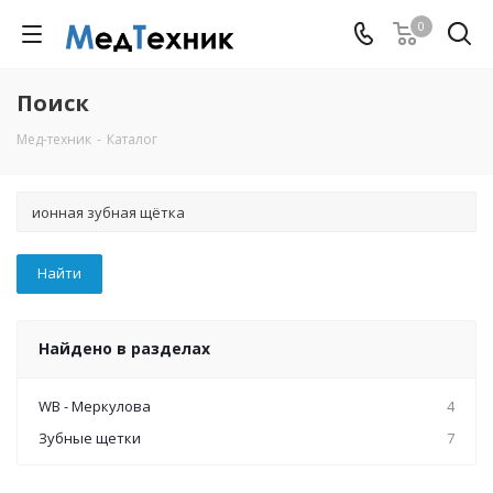
0
Поиск
Мед-техник
-
Каталог
Найдено в разделах
WB - Меркулова
4
Зубные щетки
7